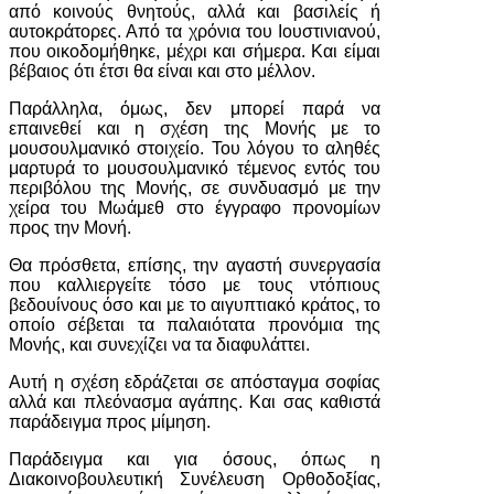
από κοινούς θνητούς, αλλά και βασιλείς ή
αυτοκράτορες. Από τα χρόνια του Ιουστινιανού,
που οικοδομήθηκε, μέχρι και σήμερα. Και είμαι
βέβαιος ότι έτσι θα είναι και στο μέλλον.
Παράλληλα, όμως, δεν μπορεί παρά να
επαινεθεί και η σχέση της Μονής με το
μουσουλμανικό στοιχείο. Του λόγου το αληθές
μαρτυρά το μουσουλμανικό τέμενος εντός του
περιβόλου της Μονής, σε συνδυασμό με την
χείρα του Μωάμεθ στο έγγραφο προνομίων
προς την Μονή.
Θα πρόσθετα, επίσης, την αγαστή συνεργασία
που καλλιεργείτε τόσο με τους ντόπιους
βεδουίνους όσο και με το αιγυπτιακό κράτος, το
οποίο σέβεται τα παλαιότατα προνόμια της
Μονής, και συνεχίζει να τα διαφυλάττει.
Αυτή η σχέση εδράζεται σε απόσταγμα σοφίας
αλλά και πλεόνασμα αγάπης. Και σας καθιστά
παράδειγμα προς μίμηση.
Παράδειγμα και για όσους, όπως η
Διακοινοβουλευτική Συνέλευση Ορθοδοξίας,