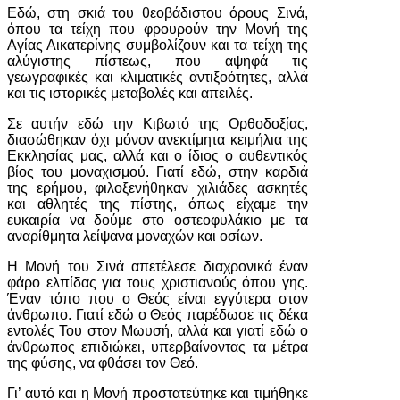
Εδώ, στη σκιά του θεοβάδιστου όρους Σινά,
όπου τα τείχη που φρουρούν την Μονή της
Αγίας Αικατερίνης συμβολίζουν και τα τείχη της
αλύγιστης πίστεως, που αψηφά τις
γεωγραφικές και κλιματικές αντιξοότητες, αλλά
και τις ιστορικές μεταβολές και απειλές.
Σε αυτήν εδώ την Κιβωτό της Ορθοδοξίας,
διασώθηκαν όχι μόνον ανεκτίμητα κειμήλια της
Εκκλησίας μας, αλλά και ο ίδιος ο αυθεντικός
βίος του μοναχισμού. Γιατί εδώ, στην καρδιά
της ερήμου, φιλοξενήθηκαν χιλιάδες ασκητές
και αθλητές της πίστης, όπως είχαμε την
ευκαιρία να δούμε στο οστεοφυλάκιο με τα
αναρίθμητα λείψανα μοναχών και οσίων.
Η Μονή του Σινά απετέλεσε διαχρονικά έναν
φάρο ελπίδας για τους χριστιανούς όπου γης.
Έναν τόπο που ο Θεός είναι εγγύτερα στον
άνθρωπο. Γιατί εδώ ο Θεός παρέδωσε τις δέκα
εντολές Του στον Μωυσή, αλλά και γιατί εδώ ο
άνθρωπος επιδιώκει, υπερβαίνοντας τα μέτρα
της φύσης, να φθάσει τον Θεό.
Γι’ αυτό και η Μονή προστατεύτηκε και τιμήθηκε