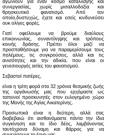
αγωνιούν για έναν κόσμο καταλλαγής και
συνεργασίας, χωρίς μισαλλοδοξία και
θρησκευτικό φανατισμό. Από τον
οποίο,δυστυχώς, έχετε και εσείς κινδυνεύσει
ουκ ολίγες φορές.
Γιατί οφείλουμε να βρούμε διαύλους
επικοινωνίας, συναντίληψης και τρόπους
κοινής δράσης. Πρέπει όλοι μαζί να
προσπαθήσουμε για να παραμερίσουμε τους
πολέμους, τις συγκρούσεις, αλλά και τις
ανισότητες και την αδικία, που είναι οι
γενεσιουργές αιτίες του φανατισμού.
Σεβαστοί πατέρες,
είναι η τρίτη φορά στα 32 χρόνια θεσμικής ζωής
της οργάνωσής μας που ερχόμαστε ως
ταπεινοί προσκυνητές στον ευλογημένο χώρο
της Μονής της Αγίας Αικατερίνης.
Προσωπικά είναι η δεύτερη, αλλά σας
διαβεβαιώ ότι αισθανόμαστε πάντα την ίδια
συγκίνηση και το ίδιο δέος, λαμβάνοντας
ταυτόχρονα δύναμη και θάρρος για να
συνεχίσουμε το έργο μας.