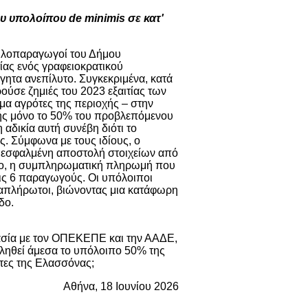
υ υπολοίπου de minimis σε κατ'
μηλοπαραγωγοί του Δήμου
τίας ενός γραφειοκρατικού
γητα ανεπίλυτο. Συγκεκριμένα, κατά
ούσε ζημιές του 2023 εξαιτίας των
μα αγρότες της περιοχής – στην
μής μόνο το 50% του προβλεπόμενου
αδικία αυτή συνέβη διότι το
. Σύμφωνα με τους ιδίους, ο
 εσφαλμένη αποστολή στοιχείων από
σο, η συμπληρωματική πληρωμή που
ις 6 παραγωγούς. Οι υπόλοιποι
 απλήρωτοι, βιώνοντας μια κατάφωρη
δο.
ργασία με τον ΟΠΕΚΕΠΕ και την ΑΑΔΕ,
βληθεί άμεσα το υπόλοιπο 50% της
ότες της Ελασσόνας;
Αθήνα, 18 Ιουνίου 2026