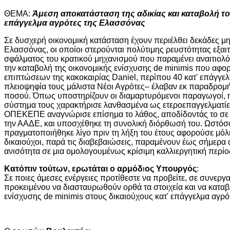
ΘΕΜΑ:
Άμεση αποκατάσταση της αδικίας και καταβολή το
επάγγελμα αγρότες της Ελασσόνας
Σε δυσχερή οικονομική κατάσταση έχουν περιέλθει δεκάδες 
Ελασσόνας, οι οποίοι στερούνται πολύτιμης ρευστότητας εξαι
σφάλματος του κρατικού μηχανισμού που παραμένει αναιτιολό
την καταβολή της οικονομικής ενίσχυσης de minimis που αφορ
επιπτώσεων της κακοκαιρίας Daniel, περίπου 40 κατ' επάγγελ
πλειοψηφία τους μάλιστα Νέοι Αγρότες– έλαβαν εκ παραδρο
ποσού. Όπως υποστηρίζουν οι διαμαρτυρόμενοι παραγωγοί, η 
σύστημα τους χαρακτήρισε λανθασμένα ως ετεροεπαγγελματίες
ΟΠΕΚΕΠΕ αναγνώρισε επίσημα το λάθος, αποδίδοντάς το σε
την ΑΑΔΕ, και υποσχέθηκε τη συνολική διόρθωσή του. Ωστό
πραγματοποιήθηκε λίγο πριν τη λήξη του έτους αφορούσε μόλ
δικαιούχοι, παρά τις διαβεβαιώσεις, παραμένουν έως σήμερα
ανισότητα σε μια ομολογουμένως κρίσιμη καλλιεργητική περίο
Κατόπιν τούτων, ερωτάται ο αρμόδ
ι
ος Υπουργός
:
Σε ποιες άμεσες ενέργειες προτίθεστε να προβείτε, σε συνε
προκειμένου να διασταυρωθούν ορθά τα στοιχεία και να κατα
ενίσχυσης de minimis στους δικαιούχους κατ' επάγγελμα αγρ