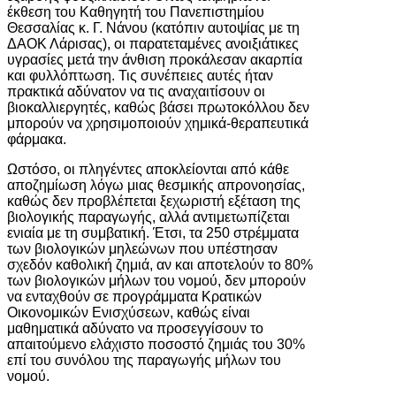
έκθεση του Καθηγητή του Πανεπιστημίου
Θεσσαλίας κ. Γ. Νάνου (κατόπιν αυτοψίας με τη
ΔΑΟΚ Λάρισας), οι παρατεταμένες ανοιξιάτικες
υγρασίες μετά την άνθιση προκάλεσαν ακαρπία
και φυλλόπτωση. Τις συνέπειες αυτές ήταν
πρακτικά αδύνατον να τις αναχαιτίσουν οι
βιοκαλλιεργητές, καθώς βάσει πρωτοκόλλου δεν
μπορούν να χρησιμοποιούν χημικά-θεραπευτικά
φάρμακα.
Ωστόσο, οι πληγέντες αποκλείονται από κάθε
αποζημίωση λόγω μιας θεσμικής απρονοησίας,
καθώς δεν προβλέπεται ξεχωριστή εξέταση της
βιολογικής παραγωγής, αλλά αντιμετωπίζεται
ενιαία με τη συμβατική. Έτσι, τα 250 στρέμματα
των βιολογικών μηλεώνων που υπέστησαν
σχεδόν καθολική ζημιά, αν και αποτελούν το 80%
των βιολογικών μήλων του νομού, δεν μπορούν
να ενταχθούν σε προγράμματα Κρατικών
Οικονομικών Ενισχύσεων, καθώς είναι
μαθηματικά αδύνατο να προσεγγίσουν το
απαιτούμενο ελάχιστο ποσοστό ζημιάς του 30%
επί του συνόλου της παραγωγής μήλων του
νομού.