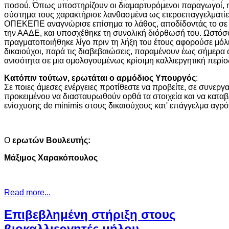
ποσού. Όπως υποστηρίζουν οι διαμαρτυρόμενοι παραγωγοί, η 
σύστημα τους χαρακτήρισε λανθασμένα ως ετεροεπαγγελματίες
ΟΠΕΚΕΠΕ αναγνώρισε επίσημα το λάθος, αποδίδοντάς το σε
την ΑΑΔΕ, και υποσχέθηκε τη συνολική διόρθωσή του. Ωστό
πραγματοποιήθηκε λίγο πριν τη λήξη του έτους αφορούσε μόλ
δικαιούχοι, παρά τις διαβεβαιώσεις, παραμένουν έως σήμερα
ανισότητα σε μια ομολογουμένως κρίσιμη καλλιεργητική περίο
Κατόπιν τούτων, ερωτάται ο αρμόδιος Υπουργός
:
Σε ποιες άμεσες ενέργειες προτίθεστε να προβείτε, σε συνε
προκειμένου να διασταυρωθούν ορθά τα στοιχεία και να κατα
ενίσχυσης de minimis στους δικαιούχους κατ' επάγγελμα αγρ
Ο
ερωτών Βουλευτής:
Μάξιμος Χαρακόπουλος
Read more...
Επιβεβλημένη στήριξη στους
βιοκαλλιεργητές μήλου