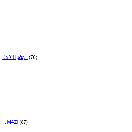
Καθ' Ημάς...
(78)
... ΜΑΖΙ
(87)