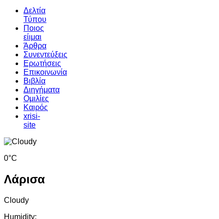
Δελτία
Τύπου
Ποιος
είιμαι
Άρθρα
Συνεντεύξεις
Ερωτήσεις
Επικοινωνία
Βιβλία
Διηγήματα
Ομιλίες
Καιρός
xrisi-
site
0°C
Λάρισα
Cloudy
Humidity: