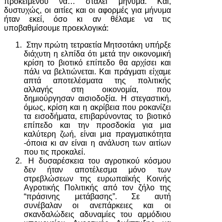
προκειμένου να… σταλεί μήνυμα. Και,
δυστυχώς, οι αιτίες και οι αφορμές για μήνυμα
ήταν εκεί, όσο κι αν θέλαμε να τις
υποβαθμίσουμε προεκλογικά:
Στην πρώτη τετραετία Μητσοτάκη υπήρξε
διάχυτη η ελπίδα ότι μετά την οικονομική
κρίση το βιοτικό επίπεδο θα αρχίσει και
πάλι να βελτιώνεται. Και πράγματι είχαμε
απτά αποτελέσματα της πολιτικής
αλλαγής στη οικονομία, που
δημιούργησαν αισιοδοξία. Η στεγαστική,
όμως, κρίση και η ακρίβεια που ροκανίζει
τα εισοδήματα, επιβαρύνοντας το βιοτικό
επίπεδο και την προσδοκία για μια
καλύτερη ζωή, είναι μια πραγματικότητα
-όποια κι αν είναι η ανάλυση των αιτίων
που τις προκαλεί.
Η δυσαρέσκεια του αγροτικού κόσμου
δεν ήταν αποτέλεσμα μόνο των
στρεβλώσεων της ευρωπαϊκής Κοινής
Αγροτικής Πολιτικής από τον ζήλο της
“πράσινης μετάβασης”. Σε αυτή
συνέβαλαν οι ανεπάρκειες και οι
σκανδαλώδεις αδυναμίες του αρμόδιου