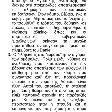
υπουργείου Αγροτικής Ανάπτυξης να
διαχειριστεί στοιχειωδώς αποτελεσματικά
τις πληρωμές των ευρωπαϊκών
επιδοτήσεων. Στον κάμπο, βέβαια, ενώ η
κυβέρνηση Μητσοτάκη έδωσε “λεφτά με
το τσουβάλι”, ο τρόπος που δοθήκαν -σε
πολλές περιπτώσεις δημιουργήθηκε η
αίσθηση αδικίας- όπως και οι
συμπεριφορές κυβερνητικών
“μανδαρίνων” σκίασαν τη μεγάλη
προσπάθεια ανασυγκρότησης μετά τις
πλημμύρες του Daniel.
Ο “ελέφαντας στο δωμάτιο” ήταν ο γάμος
των ομόφυλων. Πολύ μελάνι χύθηκε σε
αναλύσεις, που κατατείνουν ότι δεν
βάρυνε στο αποτέλεσμα των εκλογών. Η
αίσθησή μου από τον κόσμο που
συνάντησα καθ’ όλη την προεκλογική
περίοδο στον νομό της Λάρισας είναι
άλλη. Αυτοί που αποτελούν τη σταθερή
μας βάση θεώρησαν ότι ο νόμος αυτός
έθιξε ταυτοτικά στοιχεία της παράταξής
μας. Κι εκείνο που τους ενόχλησε
περισσότερο ήταν η σπουδή και η
επιμονή για την υπερψήφισή του, παρά