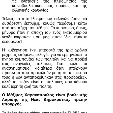
τις ενστάσεις της πλειοψηφίας της
κοινοβουλευτικής μας ομάδας και της
ελληνικής κοινωνίας.
Τελικά, το αποτέλεσμα των εκλογών ήταν μια
δυσάρεστη έκπληξη, καθώς περάσαμε κάτω
από τον πήχη που τέθηκε. Το κυριότερο, όμως,
μήνυμα ήταν η αποχή του ενός εκατομμυρίου
νεοδημοκρατών που μας είπαν “δεν είμαστε
δεδομένοι”!
Η κυβέρνηση έχει μπροστά της τρία χρόνια
μέχρι τις επόμενες εκλογές για να ερμηνεύσει το
ηχηρό καμπανάκι των πολιτών και να προβεί
στις αναγκαίες πολιτικές. Γιατί, καλοί οι
ανασχηματισμοί -ιδιαίτερα όταν υπάρχουν
πρόσωπα που προκαλούν με τη συμπεριφορά
τους ή δεν ανταποκρίθηκαν στις προσδοκίες-,
αλλά το μείζον είναι οι πολιτικές που κάνουν
καλύτερη τη ζωή του πολίτη.
Ο Μάξιμος Χαρακόπουλος είναι βουλευτής
Λαρίσης της Νέας Δημοκρατίας, πρώην
υπουργός.
Το άρθρο δημοσιεύθηκε στην εφημερίδα ΤΑ ΝΕΑ στις