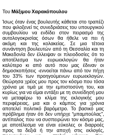
Του
Μάξιμου Χαρακόπουλου
Ίσως όταν ένας βουλευτής κάθεται στο τραπέζι
που φιλοξενεί τις συνεδριάσεις του υπουργικού
συμβουλίου να ενδίδει στον πειρασμό της
αυτολογοκρισίας όσων θα ήθελε να πει ή
ακόμη και της κολακείας. Σε μια τέτοια
συνάντηση βουλευτών από τη Θεσσαλία και τη
Μακεδονία δεν έλλειψαν οι πλειοδοσίες ότι το
αποτέλεσμα των ευρωεκλογών θα ήταν
καλύτερο κι από αυτό που μας έδιναν οι
δημοσκοπήσεις -εννοείται πάνω από τον πήχη
του 33% των προηγούμενων ευρωεκλογών.
Θεώρησα χρέος μου προς τον κόσμο που τόσα
χρόνια με τιμά με την εμπιστοσύνη του, και
κυρίως για να είμαι εντάξει με τη συνείδησή μου
να μεταφέρω το κλίμα της εκλογικής μου
περιφέρειας, μια και ο κάμπος για χρόνια
αποτελεί πολιτικό βαρόμετρο. Το βασικό μας
πρόβλημα ήταν ότι δεν υπήρχε “μπαμπούλας”,
αντίπαλος που να συσπειρώνει τον κόσμο μας,
με αποτέλεσμα να είναι εύκολες οι διαρροές
προς τα δεξιά ή την αποχή στις εκλογές,