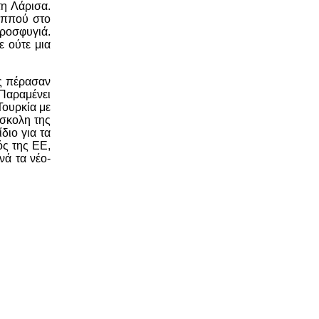
η Λάρισα.
παππού στο
προσφυγιά.
ε ούτε μια
ς πέρασαν
 Παραμένει
Τουρκία με
ύσκολη της
διο για τα
ός της ΕΕ,
νά τα νέο-