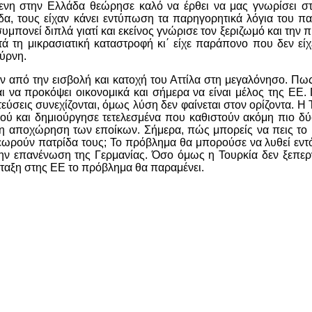
ενη στην Ελλάδα θεώρησε καλό να έρθει να μας γνωρίσει στ
δα, τους είχαν κάνει εντύπωση τα παρηγορητικά λόγια του 
μπονεί διπλά γιατί και εκείνος γνώρισε τον ξεριζωμό και την 
 τη μικρασιατική καταστροφή κι΄ είχε παράπονο που δεν είχ
μύρνη.
από την εισβολή και κατοχή του Αττίλα στη μεγαλόνησο. Πω
ι να προκόψει οικονομικά και σήμερα να είναι μέλος της ΕΕ.
εύσεις συνεχίζονται, όμως λύση δεν φαίνεται στον ορίζοντα. Η 
ού και δημιούργησε τετελεσμένα που καθιστούν ακόμη πιο δ
η αποχώρηση των εποίκων. Σήμερα, πώς μπορείς να πεις το ί
εωρούν πατρίδα τους; Το πρόβλημα θα μπορούσε να λυθεί εντ
την επανένωση της Γερμανίας. Όσο όμως η Τουρκία δεν ξεπερ
ένταξη στης ΕΕ το πρόβλημα θα παραμένει.