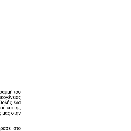
γραμμή του
ικογένειας
βολής ένα
ού και της
ς μας στην
έρασε στο