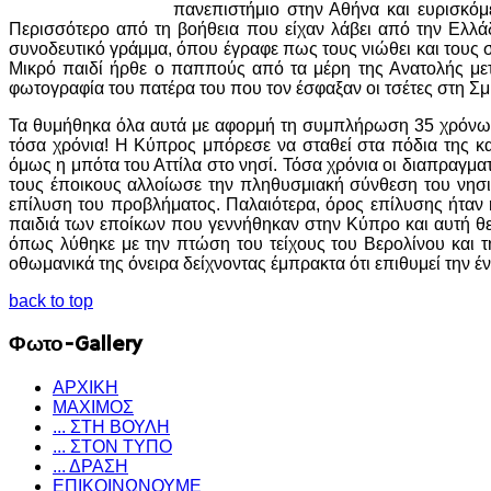
πανεπιστήμιο στην Αθήνα και ευρισκόμ
Περισσότερο από τη βοήθεια που είχαν λάβει από την Ελλά
συνοδευτικό γράμμα, όπου έγραφε πως τους νιώθει και τους συ
Μικρό παιδί ήρθε ο παππούς από τα μέρη της Ανατολής μετά
φωτογραφία του πατέρα του που τον έσφαξαν οι τσέτες στη Σ
Τα θυμήθηκα όλα αυτά με αφορμή τη συμπλήρωση 35 χρόνων 
τόσα χρόνια! Η Κύπρος μπόρεσε να σταθεί στα πόδια της κα
όμως η μπότα του Αττίλα στο νησί. Τόσα χρόνια οι διαπραγματ
τους έποικους αλλοίωσε την πληθυσμιακή σύνθεση του νησι
επίλυση του προβλήματος. Παλαιότερα, όρος επίλυσης ήταν 
παιδιά των εποίκων που γεννήθηκαν στην Κύπρο και αυτή θ
όπως λύθηκε με την πτώση του τείχους του Βερολίνου και 
οθωμανικά της όνειρα δείχνοντας έμπρακτα ότι επιθυμεί την 
back to top
Φωτο-Gallery
ΑΡΧΙΚΗ
ΜΑΧΙΜΟΣ
... ΣΤΗ ΒΟΥΛΗ
... ΣΤΟΝ ΤΥΠΟ
... ΔΡΑΣΗ
ΕΠΙΚΟΙΝΩΝΟΥΜΕ