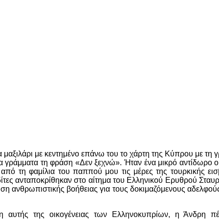
α μαξιλάρι με κεντημένο επάνω του το χάρτη της Κύπρου με τη 
ια γράμματα τη φράση «Δεν ξεχνώ». Ήταν ένα μικρό αντίδωρο ο
πό τη φαμίλια του παππού μου τις μέρες της τουρκικής εισ
δίτες ανταποκρίθηκαν στο αίτημα του Ελληνικού Ερυθρού Σταυρ
ωση ανθρωπιστικής βοήθειας για τους δοκιμαζόμενους αδελφού
ρη αυτής της οικογένειας των Ελληνοκυπρίων, η Άνδρη π