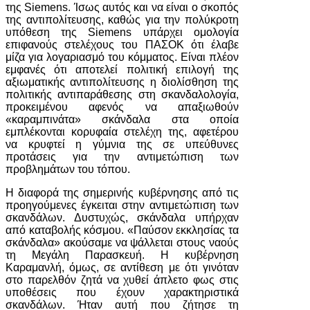
της Siemens. Ίσως αυτός και να είναι ο σκοπός
της αντιπολίτευσης, καθώς για την πολύκροτη
υπόθεση της Siemens υπάρχει ομολογία
επιφανούς στελέχους του ΠΑΣΟΚ ότι έλαβε
μίζα για λογαριασμό του κόμματος. Είναι πλέον
εμφανές ότι αποτελεί πολιτική επιλογή της
αξιωματικής αντιπολίτευσης η διολίσθηση της
πολιτικής αντιπαράθεσης στη σκανδαλολογία,
προκειμένου αφενός να απαξιωθούν
«καραμπινάτα» σκάνδαλα στα οποία
εμπλέκονται κορυφαία στελέχη της, αφετέρου
να κρυφτεί η γύμνια της σε υπεύθυνες
προτάσεις για την αντιμετώπιση των
προβλημάτων του τόπου.
Η διαφορά της σημερινής κυβέρνησης από τις
προηγούμενες έγκειται στην αντιμετώπιση των
σκανδάλων. Δυστυχώς, σκάνδαλα υπήρχαν
από καταβολής κόσμου. «Παύσον εκκλησίας τα
σκάνδαλα» ακούσαμε να ψάλλεται στους ναούς
τη Μεγάλη Παρασκευή. Η κυβέρνηση
Καραμανλή, όμως, σε αντίθεση με ότι γινόταν
στο παρελθόν ζητά να χυθεί άπλετο φως στις
υποθέσεις που έχουν χαρακτηριστικά
σκανδάλων. Ήταν αυτή που ζήτησε τη