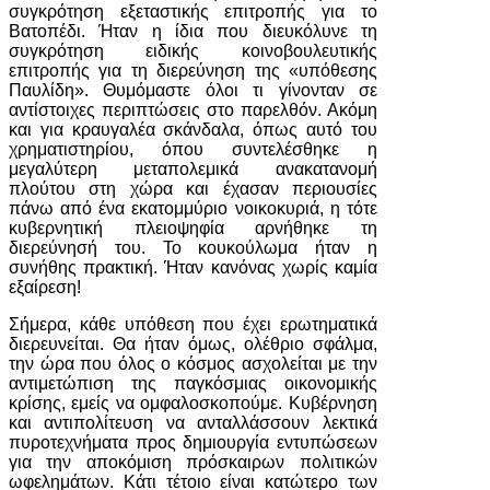
συγκρότηση εξεταστικής επιτροπής για το
Βατοπέδι. Ήταν η ίδια που διευκόλυνε τη
συγκρότηση ειδικής κοινοβουλευτικής
επιτροπής για τη διερεύνηση της «υπόθεσης
Παυλίδη». Θυμόμαστε όλοι τι γίνονταν σε
αντίστοιχες περιπτώσεις στο παρελθόν. Ακόμη
και για κραυγαλέα σκάνδαλα, όπως αυτό του
χρηματιστηρίου, όπου συντελέσθηκε η
μεγαλύτερη μεταπολεμικά ανακατανομή
πλούτου στη χώρα και έχασαν περιουσίες
πάνω από ένα εκατομμύριο νοικοκυριά, η τότε
κυβερνητική πλειοψηφία αρνήθηκε τη
διερεύνησή του. Το κουκούλωμα ήταν η
συνήθης πρακτική. Ήταν κανόνας χωρίς καμία
εξαίρεση!
Σήμερα, κάθε υπόθεση που έχει ερωτηματικά
διερευνείται. Θα ήταν όμως, ολέθριο σφάλμα,
την ώρα που όλος ο κόσμος ασχολείται με την
αντιμετώπιση της παγκόσμιας οικονομικής
κρίσης, εμείς να ομφαλοσκοπούμε. Κυβέρνηση
και αντιπολίτευση να ανταλλάσσουν λεκτικά
πυροτεχνήματα προς δημιουργία εντυπώσεων
για την αποκόμιση πρόσκαιρων πολιτικών
ωφελημάτων. Κάτι τέτοιο είναι κατώτερο των