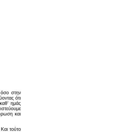
 όσο στην
ύοντας ότι
καθ’ ημάς
πιστεύουμε
ύρωση και
 Και τούτο