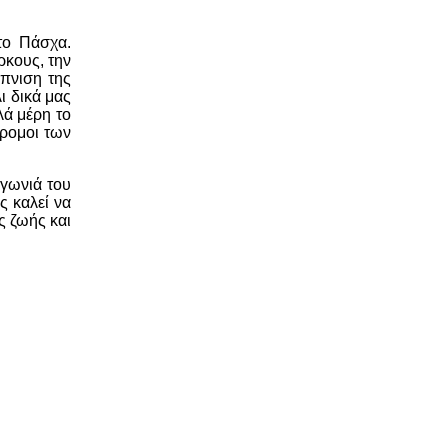
το Πάσχα.
ρκους, την
πνιση της
ι δικά μας
λά μέρη το
δρομοι των
 γωνιά του
ς καλεί να
ς ζωής και