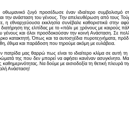
ν οθωμανικό ζυγό προσέδωσε έναν ιδιαίτερο συμβολισμό σ
αι την ανάσταση του γένους. Την απελευθέρωση από τους Τού
ε, η εθναρχεύουσα εκκλησία συνέβαλε καθοριστικά στην αφύ
ιατήρηση της ελπίδας με το «πάλι με χρόνους με καιρούς πάλ
του γένους και όλοι προσδοκούσαν την κοινή Ανάσταση. Σε πολ
ύρκο κατακτητή. Όπως και τα αυτοσχέδια πυροτεχνήματα, πρό
θη, έθιμα και παράδοση που τηρούμε ακόμη με ευλάβεια.
 πατρίδα μας θαρρώ πως είναι το ιδιαίτερο κλίμα σε αυτή τη
χρώματά της που δεν μπορεί να αφήσει κανέναν ασυγκίνητο. Μα
 καθημερινότητας. Να δούμε με αισιοδοξία τη θετική πλευρά τη
Καλή Ανάσταση!