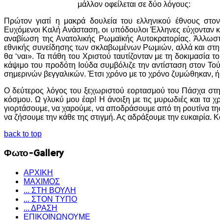
μάλλον οφείλεται σε δύο λόγους:
Πρώτον γιατί η μακρά δουλεία του ελληνικού έθνους στο
Ευχόμενοι Καλή Ανάσταση, οι υπόδουλοι Έλληνες εύχονταν κ
αναβίωση της Ανατολικής Ρωμαϊκής Αυτοκρατορίας. Άλλωστ
εθνικής συνείδησης των σκλαβωμένων Ρωμιών, αλλά και στη δ
θα ‘ναι». Τα πάθη του Χριστού ταυτίζονταν με τη δοκιμασία 
κάψιμο του προδότη Ιούδα συμβόλιζε την αντίσταση στον Το
σημερινών βεγγαλικών. Έτσι χρόνο με το χρόνο ζυμώθηκαν, ή
Ο δεύτερος λόγος του ξεχωριστού εορτασμού του Πάσχα στην
κόσμου. Ω γλυκύ μου έαρ! Η άνοιξη με τις μυρωδιές και τα 
γιορτάσουμε, να χαρούμε, να αποδράσουμε από τη ρουτίνα της
να ζήσουμε την κάθε της στιγμή. Ας αδράξουμε την ευκαιρία. 
back to top
Φωτο-Gallery
ΑΡΧΙΚΗ
ΜΑΧΙΜΟΣ
... ΣΤΗ ΒΟΥΛΗ
... ΣΤΟΝ ΤΥΠΟ
... ΔΡΑΣΗ
ΕΠΙΚΟΙΝΩΝΟΥΜΕ