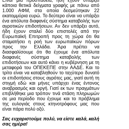
Είναι μια προσπάθεια, ήδη έχουν υπάρξει
κάποια θετικά δείγματα γραφής με πάνω από
1.000 ΑΦΜ, στα οποία δεσμεύτηκαν 22
εκατομμύρια ευρώ. Το δεύτερο είναι να υπάρξει
ένα απόλυτα διαφανές σύστημα καταβολής των
αγροτικών επιδοτήσεων. Αν δεν υπάρξει αυτό,
ήδη έχουν σταλεί δύο επιστολές από την
Ευρωπαϊκή Επιτροπή προς τη χώρα ότι θα
σταματήσει η ροή των ευρωπαϊκών πόρων
προς την Ελλάδα. Άρα πρέπει να
διασφαλίσουμε ότι θα έχουμε ένα απόλυτα
διαφανές σύστημα καταβολής των
επιδοτήσεων και αυτό κάνει η κυβέρνηση με τη
μεταφορά του ΟΠΕΚΕΠΕ στην ΑΑΔΕ. Και το
τρίτο είναι να καταβληθούν το ταχύτερο δυνατό
οι επιδοτήσεις στους αγρότες μας, γιατί αυτή τη
στιγμή εδώ και μήνες υπάρχει ένας έντονος
αναβρασμός και οργή. Γιατί εκ των πραγμάτων
επιβλήθηκε μια τρόπον τινά στάση πληρωμών
σε μια περίοδο που έχουμε και το πρόβλημα
της ευλογιάς στους κτηνοτρόφους μας που
είναι πάρα πολύ οξύ.
Σας ευχαριστούμε πολύ, να είστε καλά, καλή
σας ημέρα!