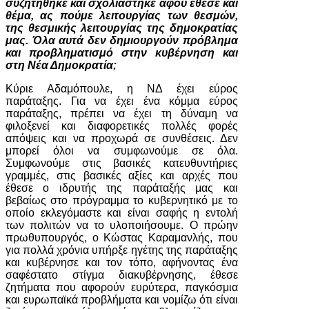
συζητήθηκε και σχολιάστηκε αφού έθεσε και
θέμα, ας πούμε λειτουργίας των θεσμών,
της θεσμικής λειτουργίας της δημοκρατίας
μας. Όλα αυτά δεν δημιουργούν πρόβλημα
και προβληματισμό στην κυβέρνηση και
στη Νέα Δημοκρατία;
Κύριε Αδαμόπουλε, η ΝΔ έχει εύρος
παράταξης. Για να έχει ένα κόμμα εύρος
παράταξης, πρέπει να έχει τη δύναμη να
φιλοξενεί και διαφορετικές πολλές φορές
απόψεις και να προχωρά σε συνθέσεις. Δεν
μπορεί όλοι να συμφωνούμε σε όλα.
Συμφωνούμε στις βασικές κατευθυντήριες
γραμμές, στις βασικές αξίες και αρχές που
έθεσε ο ιδρυτής της παράταξής μας και
βεβαίως στο πρόγραμμα το κυβερνητικό με το
οποίο εκλεγόμαστε και είναι σαφής η εντολή
των πολιτών να το υλοποιήσουμε. Ο πρώην
πρωθυπουργός, ο Κώστας Καραμανλής, που
για πολλά χρόνια υπήρξε ηγέτης της παράταξης
και κυβέρνησε και τον τόπο, αφήνοντας ένα
σαφέστατο στίγμα διακυβέρνησης, έθεσε
ζητήματα που αφορούν ευρύτερα, παγκόσμια
και ευρωπαϊκά προβλήματα και νομίζω ότι είναι