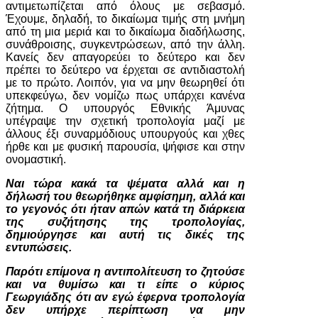
αντιμετωπίζεται από όλους με σεβασμό.
Έχουμε, δηλαδή, το δικαίωμα τιμής στη μνήμη
από τη μια μεριά και το δικαίωμα διαδήλωσης,
συνάθροισης, συγκεντρώσεων, από την άλλη.
Κανείς δεν απαγορεύει το δεύτερο και δεν
πρέπει το δεύτερο να έρχεται σε αντιδιαστολή
με το πρώτο. Λοιπόν, για να μην θεωρηθεί ότι
υπεκφεύγω, δεν νομίζω πως υπάρχει κανένα
ζήτημα. Ο υπουργός Εθνικής Άμυνας
υπέγραψε την σχετική τροπολογία μαζί με
άλλους έξι συναρμόδιους υπουργούς και χθες
ήρθε και με φυσική παρουσία, ψήφισε και στην
ονομαστική.
Ναι τώρα κακά τα ψέματα αλλά και η
δήλωσή του θεωρήθηκε αμφίσημη, αλλά και
το γεγονός ότι ήταν απών κατά τη διάρκεια
της συζήτησης της τροπολογίας,
δημιούργησε και αυτή τις δικές της
εντυπώσεις.
Παρότι επίμονα η αντιπολίτευση το ζητούσε
και να θυμίσω και τι είπε ο κύριος
Γεωργιάδης ότι αν εγώ έφερνα τροπολογία
δεν υπήρχε περίπτωση να μην