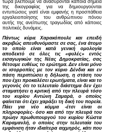
τώρα βλέπουμε να ανασύρονται κάποια σημεία
της δικογραφίας για να δημιουργούνται
εντυπώσεις γιατί είναι εμφανής η προσπάθεια
εργαλειοποίησης του ανθρώπινου πόνου
αυτής της ανείπωτης τραγωδίας από κάποιες
πολιτικές δυνάμεις.
Πάντως κύριε Χαρακόπουλε και επειδή
ακριβώς απευθυνόμαστε σε σας, ένα άτομο
το οποίο είναι κατά γενική ομολογία
αποδεκτό σε όλες τις «φυλές» εντός
εισαγωγικών της Νέας Δημοκρατίας, σας
θέτουμε ευθέως το ερώτημα. Δεν είναι μόνο
οι ισορροπίες με τον κύριο Δένδια και εν
πάση περιπτώσει η δήλωση, η στάση του
που έχει προκαλέσει ερωτήματα, είναι και το
γεγονός ότι το τελευταίο διάστημα δεν έχει
σταματήσει η κριτική από την πλευρά τόσο
του κυρίου Αντώνη Σαμαρά, ο οποίος
φαίνεται ότι έχει χαράξει τη δική του πορεία.
Πάει για νέο κόμμα -έτσι είναι οι
πληροφορίες- όσο και από την πλευρά του
πρώην πρωθυπουργού του κυρίου Κώστα
Καραμανλή, ο οποίος στην τελευταία του
εμφάνιση ήταν ιδιαίτερα αιχμηρός, κάτι που