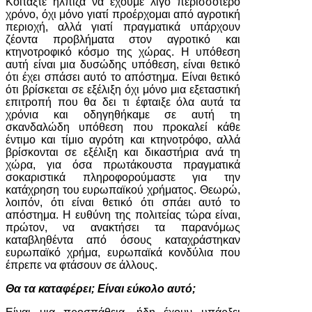
Κοιτάξτε ήλπιζα να έχουμε λίγο περισσότερο
χρόνο, όχι μόνο γιατί προέρχομαι από αγροτική
περιοχή, αλλά γιατί πραγματικά υπάρχουν
ζέοντα προβλήματα στον αγροτικό και
κτηνοτροφικό κόσμο της χώρας. Η υπόθεση
αυτή είναι μια δυσώδης υπόθεση, είναι θετικό
ότι έχει σπάσει αυτό το απόστημα. Είναι θετικό
ότι βρίσκεται σε εξέλιξη όχι μόνο μια εξεταστική
επιτροπή που θα δει τι έφταιξε όλα αυτά τα
χρόνια και οδηγηθήκαμε σε αυτή τη
σκανδαλώδη υπόθεση που προκαλεί κάθε
έντιμο και τίμιο αγρότη και κτηνοτρόφο, αλλά
βρίσκονται σε εξέλιξη και δικαστήρια ανά τη
χώρα, για όσα πρωτάκουστα πραγματικά
σοκαριστικά πληροφορούμαστε για την
κατάχρηση του ευρωπαϊκού χρήματος. Θεωρώ,
λοιπόν, ότι είναι θετικό ότι σπάει αυτό το
απόστημα. Η ευθύνη της πολιτείας τώρα είναι,
πρώτον, να ανακτήσει τα παρανόμως
καταβληθέντα από όσους καταχράστηκαν
ευρωπαϊκό χρήμα, ευρωπαϊκά κονδύλια που
έπρεπε να φτάσουν σε άλλους.
Θα τα καταφέρει; Είναι εύκολο αυτό;