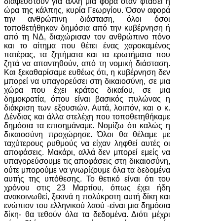
διαψευστούν για άλλη μια φορά όταν φτάσει η
ώρα της κάλπης, κυρία Γεωργίου. Όσον αφορά
την ανθρώπινη διάσταση, όλοι όσοι
τοποθετήθηκαν δημόσια από την κυβέρνηση ή
από τη ΝΔ, διαχώρισαν τον ανθρώπινο πόνο
και το αίτημα που θέτει ένας χαροκαμένος
πατέρας, τα ζητήματα και τα ερωτήματα που
ζητά να απαντηθούν, από τη νομική διάσταση.
Και ξεκαθαρίσαμε ευθέως ότι, η κυβέρνηση δεν
μπορεί να υπαγορεύσει στη δικαιοσύνη, σε μια
χώρα που έχει κράτος δικαίου, σε μια
δημοκρατία, όπου είναι βασικός πυλώνας η
διάκριση των εξουσιών. Αυτά, λοιπόν, και ο κ.
Δένδιας και άλλα στελέχη που τοποθετηθήκαμε
δημόσια τα επισημάναμε. Νομίζω ότι καλώς η
δικαιοσύνη προχώρησε. Όλοι θα θέλαμε με
ταχύτερους ρυθμούς να είχαν ληφθεί αυτές οι
αποφάσεις. Μακάρι, αλλά δεν μπορεί εμείς να
υπαγορεύσουμε τις αποφάσεις στη δικαιοσύνη,
ούτε μπορούμε να γνωρίζουμε όλα τα δεδομένα
αυτής της υπόθεσης. Το θετικό είναι ότι του
χρόνου στις 23 Μαρτίου, όπως έχει ήδη
ανακοινωθεί, ξεκινά η πολύκροτη αυτή δίκη και
ενώπιον του ελληνικού λαού -είναι μια δημόσια
δίκη- θα τεθούν όλα τα δεδομένα. Διότι μέχρι