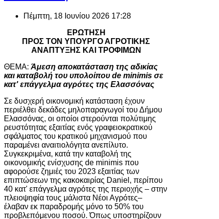
Πέμπτη, 18 Ιουνίου 2026 17:28
ΕΡΩΤΗΣΗ
ΠΡΟΣ ΤΟΝ ΥΠΟΥΡΓΟ ΑΓΡΟΤΙΚΗΣ
ΑΝΑΠΤΥΞΗΣ ΚΑΙ ΤΡΟΦΙΜΩΝ
ΘΕΜΑ:
Άμεση αποκατάσταση της αδικίας
και καταβολή του υπολοίπου de minimis σε
κατ' επάγγελμα αγρότες της Ελασσόνας
Σε δυσχερή οικονομική κατάσταση έχουν
περιέλθει δεκάδες μηλοπαραγωγοί του Δήμου
Ελασσόνας, οι οποίοι στερούνται πολύτιμης
ρευστότητας εξαιτίας ενός γραφειοκρατικού
σφάλματος του κρατικού μηχανισμού που
παραμένει αναιτιολόγητα ανεπίλυτο.
Συγκεκριμένα, κατά την καταβολή της
οικονομικής ενίσχυσης de minimis που
αφορούσε ζημιές του 2023 εξαιτίας των
επιπτώσεων της κακοκαιρίας Daniel, περίπου
40 κατ' επάγγελμα αγρότες της περιοχής – στην
πλειοψηφία τους μάλιστα Νέοι Αγρότες–
έλαβαν εκ παραδρομής μόνο το 50% του
προβλεπόμενου ποσού. Όπως υποστηρίζουν