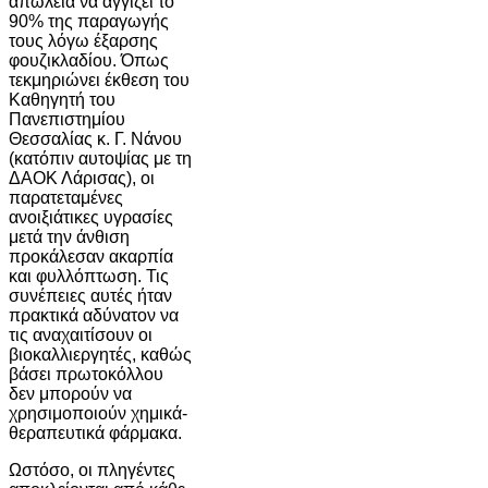
απώλεια να αγγίζει το
90% της παραγωγής
τους λόγω έξαρσης
φουζικλαδίου. Όπως
τεκμηριώνει έκθεση του
Καθηγητή του
Πανεπιστημίου
Θεσσαλίας κ. Γ. Νάνου
(κατόπιν αυτοψίας με τη
ΔΑΟΚ Λάρισας), οι
παρατεταμένες
ανοιξιάτικες υγρασίες
μετά την άνθιση
προκάλεσαν ακαρπία
και φυλλόπτωση. Τις
συνέπειες αυτές ήταν
πρακτικά αδύνατον να
τις αναχαιτίσουν οι
βιοκαλλιεργητές, καθώς
βάσει πρωτοκόλλου
δεν μπορούν να
χρησιμοποιούν χημικά-
θεραπευτικά φάρμακα.
Ωστόσο, οι πληγέντες