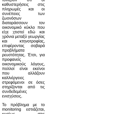
καθυστερήσεις στις
πληρωμές και οι
συνέπειες των
ζωονόσων
διαταράσσουν τον
οικονομικό κύκλο που
είχε χτιστεί εδώ και
χρόνια μεταξύ γεωργίας
και κτηνοτροφίας,
επιφέροντας σοβαρά
προβλήματα
ρευστότητας. Έτσι, για
προφανείς
οικονομικούς λόγους,
πολλοί είναι εκείνοι
που αλλάζουν
καλλιέργειες
στρεφόμενοι σε όσες
στηρίζονται από τις
συνδεδεμένες
ενισχύσεις.
Το πρόβλημα με το
monitoring εστιάζεται,
κυρίως, στις