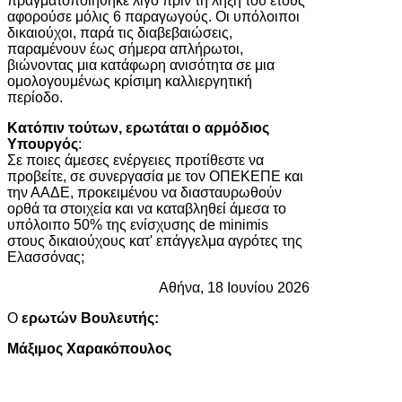
πραγματοποιήθηκε λίγο πριν τη λήξη του έτους
αφορούσε μόλις 6 παραγωγούς. Οι υπόλοιποι
δικαιούχοι, παρά τις διαβεβαιώσεις,
παραμένουν έως σήμερα απλήρωτοι,
βιώνοντας μια κατάφωρη ανισότητα σε μια
ομολογουμένως κρίσιμη καλλιεργητική
περίοδο.
Κατόπιν τούτων, ερωτάται ο αρμόδιος
Υπουργός
:
Σε ποιες άμεσες ενέργειες προτίθεστε να
προβείτε, σε συνεργασία με τον ΟΠΕΚΕΠΕ και
την ΑΑΔΕ, προκειμένου να διασταυρωθούν
ορθά τα στοιχεία και να καταβληθεί άμεσα το
υπόλοιπο 50% της ενίσχυσης de minimis
στους δικαιούχους κατ' επάγγελμα αγρότες της
Ελασσόνας;
Αθήνα, 18 Ιουνίου 2026
Ο
ερωτών Βουλευτής:
Μάξιμος Χαρακόπουλος