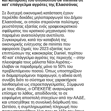
και καταβολή του υπολοίπου de minimis σε
κατ' επάγγελμα αγρότες της Ελασσόνας
Σε δυσχερή οικονομική κατάσταση έχουν
περιέλθει δεκάδες μηλοπαραγωγοί του Δήμου
Ελασσόνας, οι οποίοι στερούνται πολύτιμης
ρευστότητας εξαιτίας ενός γραφειοκρατικού
σφάλματος του κρατικού μηχανισμού που
παραμένει αναιτιολόγητα ανεπίλυτο.
Συγκεκριμένα, κατά την καταβολή της
οικονομικής ενίσχυσης de minimis που
αφορούσε ζημιές του 2023 εξαιτίας των
επιπτώσεων της κακοκαιρίας Daniel, περίπου
40 κατ' επάγγελμα αγρότες της περιοχής – στην
πλειοψηφία τους μάλιστα Νέοι Αγρότες–
έλαβαν εκ παραδρομής μόνο το 50% του
προβλεπόμενου ποσού. Όπως υποστηρίζουν
οι διαμαρτυρόμενοι παραγωγοί, η αδικία αυτή
συνέβη διότι το σύστημα τους χαρακτήρισε
λανθασμένα ως ετεροεπαγγελματίες. Σύμφωνα
με τους ιδίους, ο ΟΠΕΚΕΠΕ αναγνώρισε
επίσημα το λάθος, αποδίδοντάς το σε
εσφαλμένη αποστολή στοιχείων από την ΑΑΔΕ,
και υποσχέθηκε τη συνολική διόρθωσή του.
Ωστόσο, η συμπληρωματική πληρωμή που