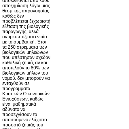
αποκλείονται από κάθε
αποζημίωση λόγω μιας
θεσμικής απρονοησίας,
καθώς δεν
προβλέπεται ξεχωριστή
εξέταση της βιολογικής
παραγωγής, αλλά
αντιμετωπίζεται ενιαία
με τη συμβατική. Έτσι,
τα 250 στρέμματα των
βιολογικών μηλεώνων
που υπέστησαν σχεδόν
καθολική ζημιά, αν και
αποτελούν το 80% των
βιολογικών μήλων του
νομού, δεν μπορούν να
ενταχθούν σε
προγράμματα
Κρατικών Οικονομικών
Ενισχύσεων, καθώς
είναι μαθηματικά
αδύνατο να
προσεγγίσουν το
απαιτούμενο ελάχιστο
ποσοστό ζημιάς του