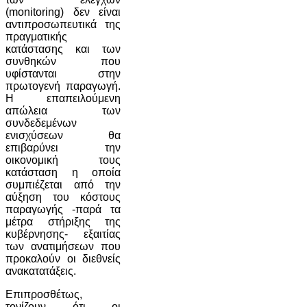
(monitoring) δεν είναι
αντιπροσωπευτικά της
πραγματικής
κατάστασης και των
συνθηκών που
υφίστανται στην
πρωτογενή παραγωγή.
Η επαπειλούμενη
απώλεια των
συνδεδεμένων
ενισχύσεων θα
επιβαρύνει την
οικονομική τους
κατάσταση η οποία
συμπιέζεται από την
αύξηση του κόστους
παραγωγής -παρά τα
μέτρα στήριξης της
κυβέρνησης- εξαιτίας
των ανατιμήσεων που
προκαλούν οι διεθνείς
ανακατατάξεις.
Επιπροσθέτως,
τονίζουν ότι οι