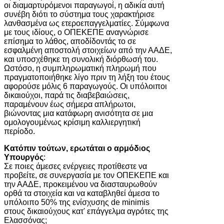
οι διαμαρτυρόμενοι παραγωγοί, η αδικία αυτή
συνέβη διότι το σύστημα τους χαρακτήρισε
λανθασμένα ως ετεροεπαγγελματίες. Σύμφωνα
με τους ιδίους, ο ΟΠΕΚΕΠΕ αναγνώρισε
επίσημα το λάθος, αποδίδοντάς το σε
εσφαλμένη αποστολή στοιχείων από την ΑΑΔΕ,
και υποσχέθηκε τη συνολική διόρθωσή του.
Ωστόσο, η συμπληρωματική πληρωμή που
πραγματοποιήθηκε λίγο πριν τη λήξη του έτους
αφορούσε μόλις 6 παραγωγούς. Οι υπόλοιποι
δικαιούχοι, παρά τις διαβεβαιώσεις,
παραμένουν έως σήμερα απλήρωτοι,
βιώνοντας μια κατάφωρη ανισότητα σε μια
ομολογουμένως κρίσιμη καλλιεργητική
περίοδο.
Κατόπιν τούτων, ερωτάται ο αρμόδ
ι
ος
Υπουργός
:
Σε ποιες άμεσες ενέργειες προτίθεστε να
προβείτε, σε συνεργασία με τον ΟΠΕΚΕΠΕ και
την ΑΑΔΕ, προκειμένου να διασταυρωθούν
ορθά τα στοιχεία και να καταβληθεί άμεσα το
υπόλοιπο 50% της ενίσχυσης de minimis
στους δικαιούχους κατ' επάγγελμα αγρότες της
Ελασσόνας;