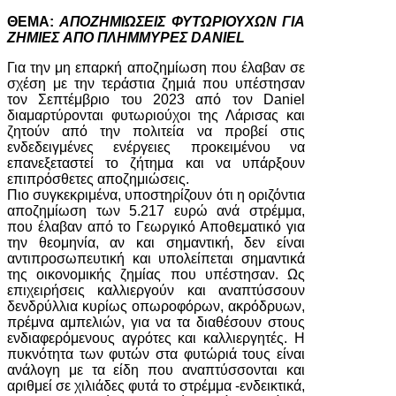
ΘΕΜΑ:
ΑΠΟΖΗΜΙΩΣΕΙΣ
ΦΥΤΩΡΙΟΥΧΩΝ
ΓΙΑ
ΖΗΜΙΕΣ
ΑΠΟ
ΠΛΗΜΜΥΡΕΣ
DANIEL
Για την μη επαρκή αποζημίωση που έλαβαν σε
σχέση με την τεράστια ζημιά που υπέστησαν
τον Σεπτέμβριο του 2023 από τον Daniel
διαμαρτύρονται φυτωριούχοι της Λάρισας και
ζητούν από την πολιτεία να προβεί στις
ενδεδειγμένες ενέργειες προκειμένου να
επανεξεταστεί το ζήτημα και να υπάρξουν
επιπρόσθετες αποζημιώσεις.
Πιο συγκεκριμένα, υποστηρίζουν ότι η οριζόντια
αποζημίωση των 5.217 ευρώ ανά στρέμμα,
που έλαβαν από το Γεωργικό Αποθεματικό για
την θεομηνία, αν και σημαντική, δεν είναι
αντιπροσωπευτική και υπολείπεται σημαντικά
της οικονομικής ζημίας που υπέστησαν. Ως
επιχειρήσεις καλλιεργούν και αναπτύσσουν
δενδρύλλια κυρίως οπωροφόρων, ακρόδρυων,
πρέμνα αμπελιών, για να τα διαθέσουν στους
ενδιαφερόμενους αγρότες και καλλιεργητές. Η
πυκνότητα των φυτών στα φυτώριά τους είναι
ανάλογη με τα είδη που αναπτύσσονται και
αριθμεί σε χιλιάδες φυτά το στρέμμα -ενδεικτικά,