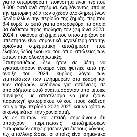
για τα οπωροφόρα η πυκνότητα είναι περίπου
8.000 φυτά ανά στρέμμα. Λαμβάνοντας υπόψη
την εμπορική αξία των σχεδόν ολοκληρωμένων
δενδρυλλίων την περίοδο της ζημιάς, περίπου
3-4 ευρώ το φυτό για τα οπωροφόρα, τα οποία
θα διέθεταν προς πώληση τον χειμώνα 2023-
2024, η οικονομική ζημιά που υποστηρίζουν ότι
υπέστησαν είναι σημαντικά μεγαλύτερη από την
οριζόντια στρεμματική αποζημίωση που
έλαβαν, δεδομένου και του ότι οι απώλειες των
φυτών ήταν ολοκληρωτικές.
Επιπροσθέτως, δεν ήταν σε θέση να
εγκαταστήσουν έγκαιρα νέες φυτείες από την
άνοιξη του 2024, κυρίως λόγω των
επιπτώσεων των πλημμυρών στα εδάφη και
των σοβαρών κινδύνων για ασθένειες σε
οποιοδήποτε φυτό αναπτύσσονταν υπό τέτοιες
συνθήκες, με αποτέλεσμα να μην έχουν
παραγωγή φυτωριακού υλικού προς διάθεση
και για την περίοδο 2024-2025 και να χάσουν
οικονομικά και την χρονιά αυτή.
Ως εκ τούτων, και επειδή σημειώνουν ότι
υπάρχουν περιπτώσεις αποζημιώσεων
φυτωριακών επιχειρήσεων για έτερους λόγους,
π.χ απαλλοτριώσεις, οι οποίες είναι σημαντικά