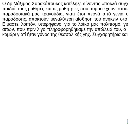
Ο δρ Μάξιμος Χαρακόπουλος κατέληξε δίνοντας «πολλά συγχ
παιδιά, τους μαθητές και τις μαθήτριες που συμμετέχουν, στ
παραδοσιακά μας τραγούδια, γιατί έτσι περνά από γενιά 
παράδοσης, αποκτούν μεγαλύτερη αίσθηση του ανήκειν στο Ρ
Είμαστε, λοιπόν, υπερήφανοι για το λαϊκό μας πολιτισμό, γ
απών, που πριν λίγο πληροφορηθήκαμε την απώλειά του, ο
καμάρι γιατί ήταν γόνος της θεσσαλικής γης. Συγχαρητήρια κα