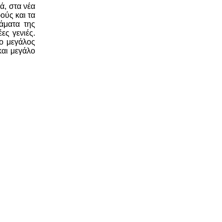
ά, στα νέα
ούς και τα
άματα της
ες γενιές.
 ο μεγάλος
και μεγάλο