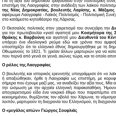
Για τη αξία του δημοτικού τραγουδιού στην πολιτισμική συνέ
επιστήμη της Λαογραφίας στην ανάδειξη των λαϊκού πολιτι
της Νέας Δημοκρατίας, βουλευτής Λαρίσης, κ. Μάξιμο
αφιέρωμα Λαογραφία - Λαϊκός Πολιτισμός - Πολιτισμική Συ
στο κατάμεστο κηποθέατρο της Λάρισας.
Ο Θεσσαλός πολιτικός στον χαιρετισμό του συνεχάρη την
Δι
για την πρωτοβουλία «γιατί αγαπητέ μου
Κοσμήτορα της Σ
Θράκης κ. Βαρβούνη
και αγαπητέ μου
Διευθυντά του Κέ
υπάρχει ένα ιδεολογικό ρεύμα εδώ και χρόνια που αμφισβη
υποστηρίζει ότι το ελληνικό έθνος δημιουργήθηκε με τη δ
Οθωμανούς το 1821. Τι χρείαν άλλων μαρτυριών για να κατα
που περνά από γενιά σε γενιά, αιώνες τώρα, και το οποίο απ
Ο ρόλος της Λαογραφίας
Ο βουλευτής και ιστορικός ερευνητής υπογράμμισε ότι «ο λαϊ
ή απαξιώθηκαν, ήρθε η Λαογραφία ως επιστήμη, με κορυφ
σήμερα που έχουμε μαζί μας, να αναδείξει την αξία τους. Μία α
την ώσμωση με την αρχαία ελληνική παρακαταθήκη. Ήμουν
αποχαιρετισμού είδα ένα νεκρικό έθιμο που παραπέμπει στ
κεκοιμημένου, θυμίζοντας τον οβολό του Χάρωνα, το νόμισμα
λοιπόν, μαρτυρούν τη διαχρονία του Ελληνισμού, τη διαχρονία
Ο «μεγάλος απών» Γιώργος Σουφλιάς