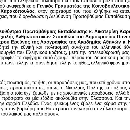
χεια του ελληνικού πολιτισμού και τον σπουδαίο ρόλο που έχε
σμού αναφέρθηκε ο
Γενικός Γραμματέας της Κοινοβουλευτικ
ς Χαρακόπουλος
, στον χαιρετισμό του που κλήθηκε να απευ
νέχεια, που διοργάνωσε η Διεύθυνση Πρωτοβάθμιας Εκπαίδευσ
ευθύντρια Πρωτοβάθμιας Εκπαίδευσης κ. Αικατερίνη Κα
χολής Ανθρωπιστικών Σπουδών του Δημοκριτείου Πανεπ
ντρου Ερεύνης της Λαογραφίας της Ακαδημίας Αθηνών κ.
τεί την εθνική και πολιτισμική συνέχεια του ελληνικού έθ
ημιουργία του Ελληνικού κράτους, μετά την απελευθέρωσή μα
ρριφθεί το αφήγημα αυτό έχουμε, πέραν του δημοτικού μας τ
οτυπώνει ελληνική συνείδηση, ελληνικό ήθος, ελληνικό φρόνημα»
κός πολιτισμός, τα ήθη, οι παραδόσεις μας, που επί χρόνια υπ
αίες προσωπικότητες όπως ο Νικόλαος Πολίτης και άξιους 
ξία η οποία έχει ζυμωθεί με τις χριστιανικές παραδόσεις, αλλά δ
 πρόσφατα σε μία εξόδιο ακολουθία στην Ελασσόνα. Και τη
ην αρχαία Ελλάδα. Ένας ηλικιωμένος έβαλε ένα κέρμα στην 
 για τον βαρκάρη που θα περάσει τον νεκρό στον άλλο κόσμο.
 του λαϊκού μας πολιτισμού».