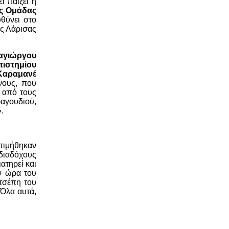
ι παίξει η
ής Ομάδας
θύνει στο
ης Λάρισας
ραγιώργου
ιστημίου
 Καραμανέ
νους, που
ς από τους
ραγουδιού,
.
οτιμήθηκαν
διαδόχους
ιατηρεί και
ν ώρα του
τσέπη του
 Όλα αυτά,