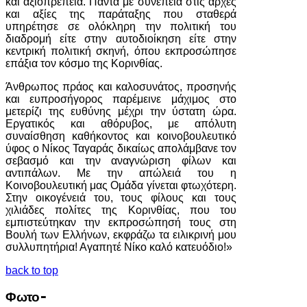
και αξιοπρέπεια. Πάντα με συνέπεια στις αρχές
και αξίες της παράταξης που σταθερά
υπηρέτησε σε ολόκληρη την πολιτική του
διαδρομή είτε στην αυτοδιοίκηση είτε στην
κεντρική πολιτική σκηνή, όπου εκπροσώπησε
επάξια τον κόσμο της Κορινθίας.
Άνθρωπος πράος και καλοσυνάτος, προσηνής
και ευπροσήγορος παρέμεινε μάχιμος στο
μετερίζι της ευθύνης μέχρι την ύστατη ώρα.
Εργατικός και αθόρυβος, με απόλυτη
συναίσθηση καθήκοντος και κοινοβουλευτικό
ύφος ο Νίκος Ταγαράς δικαίως απολάμβανε τον
σεβασμό και την αναγνώριση φίλων και
αντιπάλων. Με την απώλειά του η
Κοινοβουλευτική μας Ομάδα γίνεται φτωχότερη.
Στην οικογένειά του, τους φίλους και τους
χιλιάδες πολίτες της Κορινθίας, που του
εμπιστεύτηκαν την εκπροσώπησή τους στη
Βουλή των Ελλήνων, εκφράζω τα ειλικρινή μου
συλλυπητήρια! Αγαπητέ Νίκο καλό κατευόδιο!»
back to top
Φωτο-