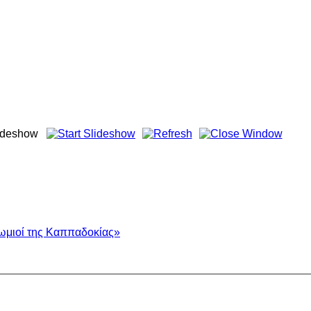
ωμιοί της Καππαδοκίας»