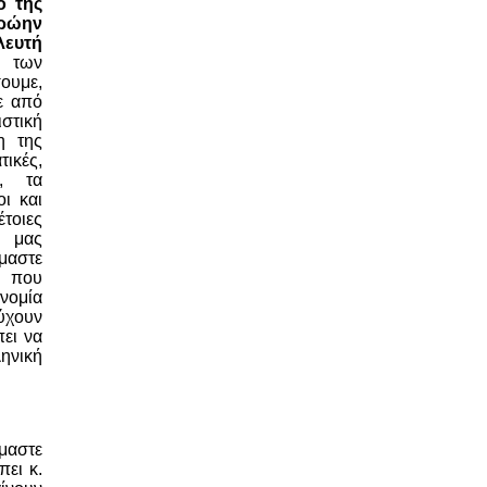
ο της
ώην
ευτή
ν των
ουμε,
ε από
στική
η της
ικές,
ή, τα
ι και
τοιες
, μας
μαστε
ν που
νομία
τύχουν
ει να
ηνική
μαστε
πει κ.