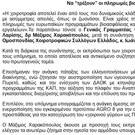
Να “τρέξουν” οι πληρωμές βι
«Η χοιροτροφία αποτελεί έναν από τους πιο δυναμικούς κλά
με ασύμμετρες απειλές, όπως οι ζωονόσοι. Είναι χρέος τ
πληρωμές των ευρωπαϊκών προγραμμάτων βιοασφάλειας και 
εργαλείων».Τα παραπάνω τόνισε ο
Γενικός Γραμματέας 
Λαρίσης, δρ Μάξιμος Χαρακόπουλος
, μετά τη συνάντηση
Ομοσπονδίας Χοιροτροφικών Συλλόγων Ελλάδος, κ. Ιω
Κατά τη διάρκεια της συνάντησης, οι εκπρόσωποι των χοιρο
τους υπόμνημα, το οποίο αποτέλεσε και αντικείμενο συζήτη
του πρωτογενούς τομέα.
Επεσήμαναν την ανάγκη πάταξης των ελληνοποιήσεων μέ
διακίνησης, ενώ ζήτησαν την αυστηροποίηση των υγειονομ
Πυρετό, καθώς και την ενίσχυση των ΔΑΟΚ με κτηνιάτρ
προγραμμάτων της ΚΑΠ, την αύξηση του πλαφόν του Αναπτυ
εγκαταστάσεις διαχείρισης αποβλήτων και την επίλυση του π
Επιπλέον, στο υπόμνημα υπογραμμίζεται η ανάγκη άμεσης α
ενεργοποίηση του εγκεκριμένου προτύπου AGRO 8 για την αν
προσπάθειας για την κατοχύρωση του «χοιρινού γύρου» ως Π
Ο Μάξιμος Χαρακόπουλος άκουσε με προσοχή τους εκπρο
ελέγχου τα ανωτέρω ζήτημα στην ηγεσία του αρμόδιου υπουργ