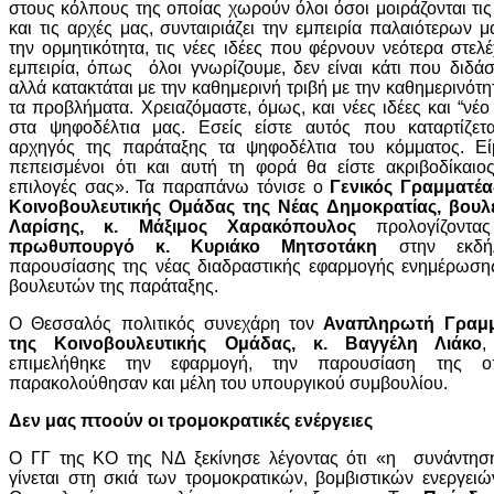
στους κόλπους της οποίας χωρούν όλοι όσοι μοιράζονται τις
και τις αρχές μας, συνταιριάζει την εμπειρία παλαιότερων μ
την ορμητικότητα, τις νέες ιδέες που φέρνουν νεότερα στελ
εμπειρία, όπως όλοι γνωρίζουμε, δεν είναι κάτι που διδάσ
αλλά κατακτάται με την καθημερινή τριβή με την καθημερινότη
τα προβλήματα. Χρειαζόμαστε, όμως, και νέες ιδέες και “νέο
στα ψηφοδέλτια μας. Εσείς είστε αυτός που καταρτίζετ
αρχηγός της παράταξης τα ψηφοδέλτια του κόμματος. Εί
πεπεισμένοι ότι και αυτή τη φορά θα είστε ακριβοδίκαιος
επιλογές σας». Τα παραπάνω τόνισε ο
Γενικός Γραμματέα
Κοινοβουλευτικής Ομάδας της Νέας Δημοκρατίας, βουλ
Λαρίσης, κ. Μάξιμος Χαρακόπουλος
προλογίζοντα
πρωθυπουργό κ. Κυριάκο Μητσοτάκη
στην εκδή
παρουσίασης της νέας διαδραστικής εφαρμογής ενημέρωση
βουλευτών της παράταξης.
Ο Θεσσαλός πολιτικός συνεχάρη τον
Αναπληρωτή Γραμ
της Κοινοβουλευτικής Ομάδας, κ. Βαγγέλη Λιάκο
,
επιμελήθηκε την εφαρμογή, την παρουσίαση της ο
παρακολούθησαν και μέλη του υπουργικού συμβουλίου.
Δεν μας πτοούν οι τρομοκρατικές ενέργειες
Ο ΓΓ της ΚΟ της ΝΔ ξεκίνησε λέγοντας ότι «η συνάντησ
γίνεται στη σκιά των τρομοκρατικών, βομβιστικών ενεργειώ