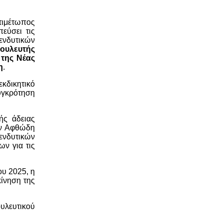
ντιμέτωπος
εύσει τις
ενδυτικών
ουλευτής
της Νέας
η
.
εκδικητικό
συγκρότηση
ής άδειας
ον Αφθώδη
ενδυτικών
ν για τις
υ 2025, η
κίνηση της
υλευτικού