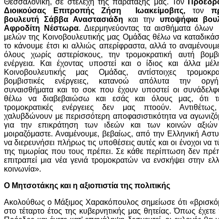
Θεσσαλονίκη, σε στελέχη της παράταξης μας. Τον
Πρόεδρ
Διοικούσας Επιτροπής Ζήση Ιωακείμοβιτς,
τον
πρ
βουλευτή Σάββα Αναστασιάδη
και την
υποψήφια βουλ
Αφροδίτη Νέστωρα
. Διερμηνεύοντας τα αισθήματα όλω
μελών της Κοινοβουλευτικής μας Ομάδας θέλω να καταδικάσ
το κάνουμε έτσι κι αλλιώς απερίφραστα, αλλά το αναμένουμ
όλους χωρίς αστερίσκους, την τρομοκρατική αυτή βομβι
ενέργεια. Και έχοντας υποστεί και ο ίδιος και άλλα μέλ
Κοινοβουλευτικής μας Ομάδας, αντίστοιχες τρομοκρατ
βομβιστικές ενέργειες, κατανοώ απόλυτα την οργ
συναισθήματα και το σοκ που έχουν υποστεί οι συνάδελφο
θέλω να διαβεβαιώσω και εσάς και όλους μας, ότι τέ
τρομοκρατικές ενέργειες δεν μας πτοούν. Αντιθέτως
χαλυβδώνουν με περισσότερη αποφασιστικότητα να αγωνιζό
για την επικράτηση των ιδεών και των κοινών αξιώ
μοιραζόμαστε. Αναμένουμε, βεβαίως, από την Ελληνική Αστυ
να διερευνήσει πλήρως τις υποθέσεις αυτές και οι ένοχοι να 
της τιμωρίας που τους πρέπει. Σε κάθε περίπτωση δεν πρέπ
επιτραπεί μια νέα γενιά τρομοκρατών να ενσκήψει στην ελλ
κοινωνία».
Ο Μητσοτάκης και η αξιοπιστία της πολιτικής
Ακολούθως ο Μάξιμος Χαρακόπουλος σημείωσε ότι «βρισκό
στο τέταρτο έτος της κυβερνητικής μας θητείας. Όπως έχετε 