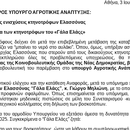
Αθήνα, 3 Ιο
ΟΣ ΥΠΟΥΡΓΟ ΑΓΡΟΤΙΚΗΣ ΑΝΑΠΤΥΞΗΣ:
ις ενισχύσεις κτηνοτρόφων Ελασσόνας
τα των κτηνοτρόφων του «Γάλα Ελάςς»
φους δείχνει ότι μετά την επιβεβλημένη μετάβαση της κατα
 να “μπαίνει το νερό στο αυλάκι”. Όπου, όμως, υπήρξαν αστ
αρχίας Ελασσόνας που στερούν από τους δικαιούχους κτηνοτρ
ν εκπληρώσει όλες τις προβλεπόμενες υποχρεώσεις, θα 
ας της Κοινοβουλευτικής Ομάδας της Νέας Δημοκρατίας, 
νοβουλευτική του παρέμβαση στο
υπουργό Αγροτικής Ανάπ
ικού ελέγχου και την κατάθεση Αναφοράς, μετά το υπόμνημα 
ν Ελασσόνας “Γάλα Ελάςς”
,
κ. Γιώργο Μηλιώνη
, με το οπο
η προφανών σφαλμάτων. Όπως επισημαίνεται στο υπόμνημα,
στηκαν μηδενικές πιστώσεις σε μέλη του Συνεταιρισμού -κ
ά τεχνικού κολλήματος στη δήλωση των βοσκοτόπων.
α του αρμοδίου Υπουργείου να εξετάσει άμεσα τη δυνατότητα
25. Συγκεκρίμενα ο “Γάλα Ελάςς” ζητά:
θωση για τους βοσκοτόπους, ώστε να λάβουν τη συμπληρωματικ