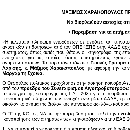
ΜΑΞΙΜΟΣ ΧΑΡΑΚΟΠΟΥΛΟΣ ΠΡ
Να διορθωθούν αστοχίες στ
• Παρέμβαση για τα αιτήμα
«Η τελευταία πληρωμή ενισχύσεων σε αγρότες και κτηνοτρό
αγροτικών επιδοτήσεων από τον ΟΠΕΚΕΠΕ στην ΑΑΔΕ αρχίζει
συστήματος, όπως αυτές που θέτουν οι κτηνοτρόφοι της επ
ενισχύσεις για τις οποίες, όπως επισημαίνουν, έχου
αντιμετωπιστούν». Τα παραπάνω τόνισε ο
Γενικός Γραμματέ
Λαρίσης
,
κ. Μάξιμος Χαρακόπουλος
, με αφορμή την κοι
Μαργαρίτη Σχοινά.
Ο Θεσσαλός πολιτικός προχώρησε στην άσκηση κοινοβουλευτ
από τον
πρόεδρο του Συνεταιρισμού Αιγοπροβατοτρόφω
το άνοιγμα της εφαρμογής της ΕΑΕ 2025 για τη διόρθωσ
ικανοποιητική πληρωμή των ενισχύσεων μέσω ΑΑΔΕ, εμφανί
οικολογικό σχήμα της βιολογικής κτηνοτροφίας- λόγω καθαρ
Ο ΓΓ της ΚΟ της ΝΔ με την παρέμβασή του, καλεί την ηγεσί
ικανοποίησης των αιτημάτων των κτηνοτρόφων για την ΕΑΕ 20
1. Να επιτραπεί η χειροκίνητη ή αυτόματη ηλεκτρονική διόρ