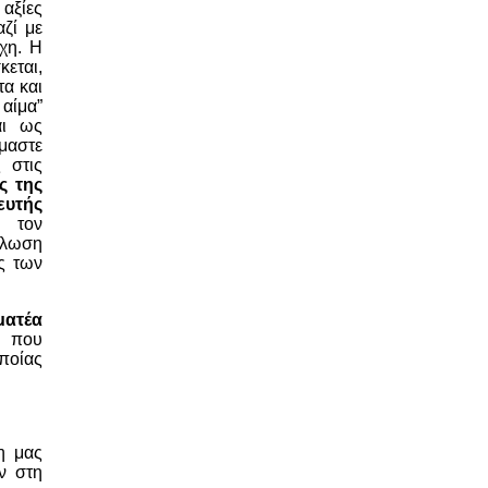
 αξίες
αζί με
έχη. Η
κεται,
τα και
 αίμα”
αι ως
μαστε
 στις
ς της
ευτής
ς τον
λωση
ς των
ματέα
 που
ποίας
η μας
ν στη