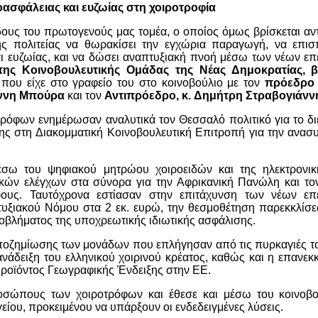
οασφάλειας και ευζωίας στη χοιροτροφία
δους του πρωτογενούς μας τομέα, ο οποίος όμως βρίσκεται α
ης πολιτείας να θωρακίσει την εγχώρια παραγωγή, να επισπ
ευζωίας, και να δώσει αναπτυξιακή πνοή μέσω των νέων επ
της Κοινοβουλευτικής Ομάδας της Νέας Δημοκρατίας, β
 που είχε στο γραφείο του στο κοινοβούλιο με τον
πρόεδρο 
άννη Μπούρα
και τον
Αντιπρόεδρο, κ. Δημήτρη Στραβογιάνν
τρόφων ενημέρωσαν αναλυτικά τον Θεσσαλό πολιτικό για το δι
σης στη Διακομματική Κοινοβουλευτική Επιτροπή για την ανα
σω του ψηφιακού μητρώου χοιροειδών και της ηλεκτρονικ
ικών ελέγχων στα σύνορα για την Αφρικανική Πανώλη και τ
ους. Ταυτόχρονα εστίασαν στην επιτάχυνση των νέων επ
ξιακού Νόμου στα 2 εκ. ευρώ, την θεσμοθέτηση παρεκκλίσεω
ροβλήματος της υποχρεωτικής ιδιωτικής ασφάλισης.
ποζημίωσης των μονάδων που επλήγησαν από τις πυρκαγιές το
άδειξη του ελληνικού χοιρινού κρέατος, καθώς και η επανεκ
ροϊόντος Γεωγραφικής Ένδειξης στην ΕΕ.
σώπους των χοιροτρόφων και έθεσε και μέσω του κοινοβο
είου, προκειμένου να υπάρξουν οι ενδεδειγμένες λύσεις.