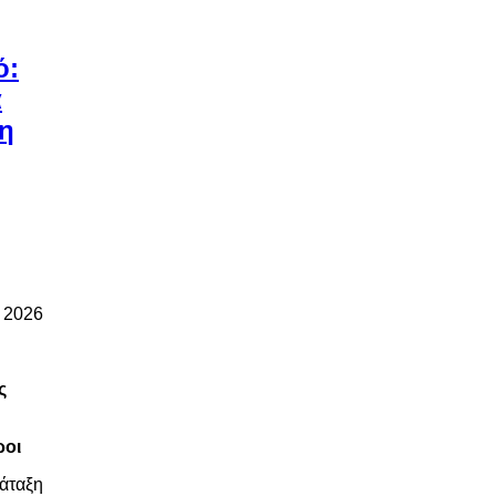
ό:
α
 η
υ 2026
ς
ροι
άταξη