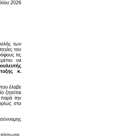
υλίου 2026
βολής των
οχίες του
όφους τις
πρέπει να
βουλευτής
τυξης κ.
που έλαβε
ίο ζητείται
 παρά την
υρίως στο
 σύννομης
ή πίστωση