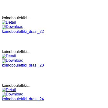
koinobouleftiki...
koinobouleftiki...
koinobouleftiki...