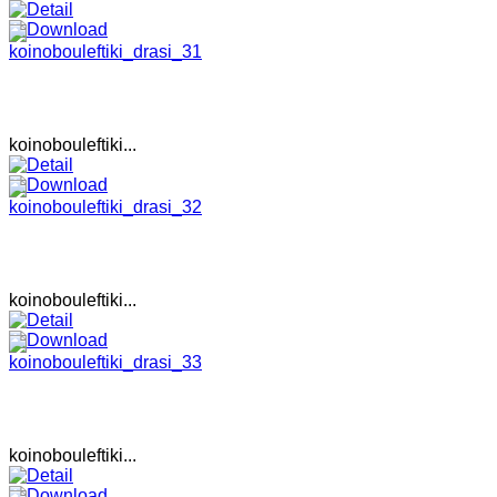
koinobouleftiki...
koinobouleftiki...
koinobouleftiki...