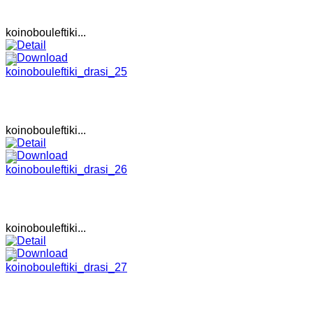
koinobouleftiki...
koinobouleftiki...
koinobouleftiki...