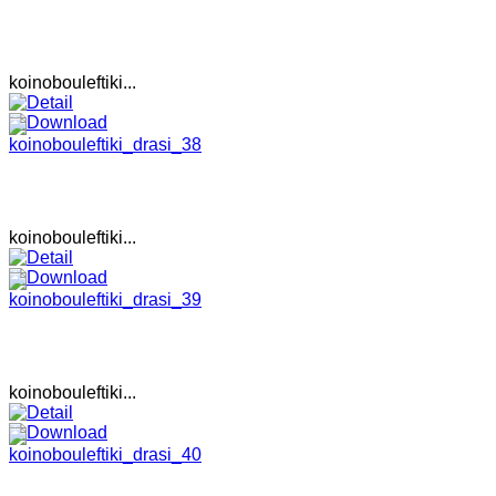
koinobouleftiki...
koinobouleftiki...
koinobouleftiki...