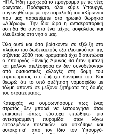
ΗΠΑ. Ήδη προχωρά το πρόγραμμα με τις νέες
φρεγάτες. Πρόσφατα, όλοι κύριε Υπουργέ,
συγκινηθήκαμε με την παραλαβή του «Κίμωνα»
που μας παραπέμπει στο ηρωικό θωρηκτό
«Αβέρωφ». Την ίδια ώρα η αντιαεροπορική
ασπίδα θα συνιστά ένα τείχος ασφαλείας και
ελευθερίας στα νησιά μας.
Όλα αυτά και όσα βρίσκονται σε εξέλιξη στο
πλαίσιο του δωδεκαετούς εξοπλιστικού και της
ατζέντας 2030 που οραματικά έχει διατυπώσει
ο Υπουργός Εθνικής Άμυνας θα ήταν ημιτελή
και μάλλον ατελέσφορα αν δεν συνοδεύονταν
από ουσιαστικές αλλαγές στη δομή του
στρατεύματος στο έμψυχο δυναμικό του. Και
θεωρώ ότι το υπό συζήτηση νομοσχέδιο με
τόλμη απαντά σε μείζονα ζητήματα της δομής
του στρατεύματος.
Καταρχάς να συμφωνήσουμε πως ένας
στρατός δεν μπορεί να λειτουργήσει όταν
επικρατεί -όπως εύστοχα ειπώθηκε- μια
αντεστραμμένη πυραμίδα, όταν λόγω
εσφαλμένων πολιτικών -και ασκήθηκε και
αυτοκριτική από τον ίδιο τον Υπουργό-