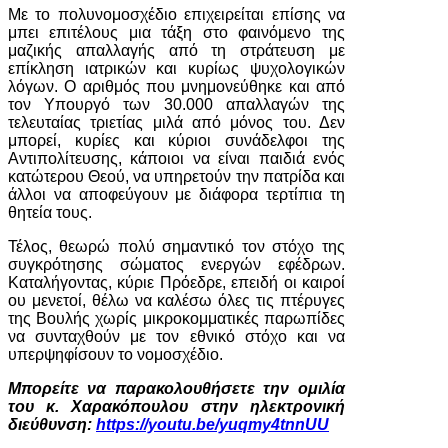
Με το πολυνομοσχέδιο επιχειρείται επίσης να
μπει επιτέλους μια τάξη στο φαινόμενο της
μαζικής απαλλαγής από τη στράτευση με
επίκληση ιατρικών και κυρίως ψυχολογικών
λόγων. Ο αριθμός που μνημονεύθηκε και από
τον Υπουργό των 30.000 απαλλαγών της
τελευταίας τριετίας μιλά από μόνος του. Δεν
μπορεί, κυρίες και κύριοι συνάδελφοι της
Αντιπολίτευσης, κάποιοι να είναι παιδιά ενός
κατώτερου Θεού, να υπηρετούν την πατρίδα και
άλλοι να αποφεύγουν με διάφορα τερτίπια τη
θητεία τους.
Τέλος, θεωρώ πολύ σημαντικό τον στόχο της
συγκρότησης σώματος ενεργών εφέδρων.
Καταλήγοντας, κύριε Πρόεδρε, επειδή οι καιροί
ου μενετοί, θέλω να καλέσω όλες τις πτέρυγες
της Βουλής χωρίς μικροκομματικές παρωπίδες
να συνταχθούν με τον εθνικό στόχο και να
υπερψηφίσουν το νομοσχέδιο.
Μπορείτε να παρακολουθήσετε την ομιλία
του κ. Χαρακόπουλου στην ηλεκτρονική
διεύθυνση:
https://youtu.be/yuqmy4tnnUU