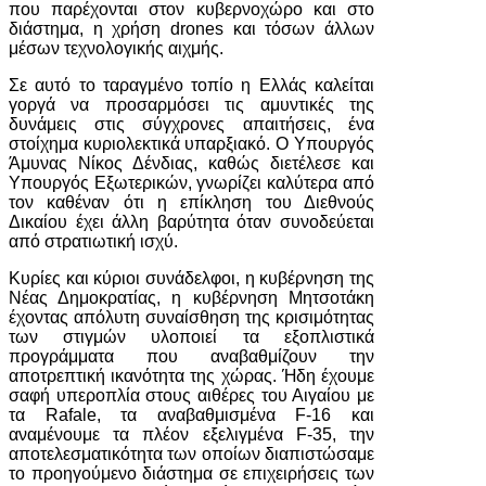
που παρέχονται στον κυβερνοχώρο και στο
διάστημα, η χρήση drones και τόσων άλλων
μέσων τεχνολογικής αιχμής.
Σε αυτό το ταραγμένο τοπίο η Ελλάς καλείται
γοργά να προσαρμόσει τις αμυντικές της
δυνάμεις στις σύγχρονες απαιτήσεις, ένα
στοίχημα κυριολεκτικά υπαρξιακό. Ο Υπουργός
Άμυνας Νίκος Δένδιας, καθώς διετέλεσε και
Υπουργός Εξωτερικών, γνωρίζει καλύτερα από
τον καθέναν ότι η επίκληση του Διεθνούς
Δικαίου έχει άλλη βαρύτητα όταν συνοδεύεται
από στρατιωτική ισχύ.
Κυρίες και κύριοι συνάδελφοι, η κυβέρνηση της
Νέας Δημοκρατίας, η κυβέρνηση Μητσοτάκη
έχοντας απόλυτη συναίσθηση της κρισιμότητας
των στιγμών υλοποιεί τα εξοπλιστικά
προγράμματα που αναβαθμίζουν την
αποτρεπτική ικανότητα της χώρας. Ήδη έχουμε
σαφή υπεροπλία στους αιθέρες του Αιγαίου με
τα Rafale, τα αναβαθμισμένα F-16 και
αναμένουμε τα πλέον εξελιγμένα F-35, την
αποτελεσματικότητα των οποίων διαπιστώσαμε
το προηγούμενο διάστημα σε επιχειρήσεις των