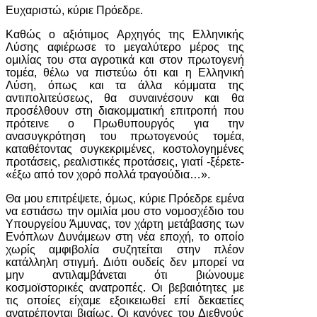
Ευχαριστώ, κύριε Πρόεδρε.
Καθώς ο αξιότιμος Αρχηγός της Ελληνικής
Λύσης αφιέρωσε το μεγαλύτερο μέρος της
ομιλίας του στα αγροτικά και στον πρωτογενή
τομέα, θέλω να πιστεύω ότι και η Ελληνική
Λύση, όπως και τα άλλα κόμματα της
αντιπολιτεύσεως, θα συναινέσουν και θα
προσέλθουν στη διακομματική επιτροπή που
πρότεινε ο Πρωθυπουργός για την
ανασυγκρότηση του πρωτογενούς τομέα,
καταθέτοντας συγκεκριμένες, κοστολογημένες
προτάσεις, ρεαλιστικές προτάσεις, γιατί -ξέρετε-
«έξω από τον χορό πολλά τραγούδια…».
Θα μου επιτρέψετε, όμως, κύριε Πρόεδρε εμένα
να εστιάσω την ομιλία μου στο νομοσχέδιο του
Υπουργείου Άμυνας, τον χάρτη μετάβασης των
Ενόπλων Δυνάμεων στη νέα εποχή, το οποίο
χωρίς αμφιβολία συζητείται στην πλέον
κατάλληλη στιγμή. Διότι ουδείς δεν μπορεί να
μην αντιλαμβάνεται ότι βιώνουμε
κοσμοϊστορικές ανατροπές. Οι βεβαιότητες με
τις οποίες είχαμε εξοικειωθεί επί δεκαετίες
ανατρέπονται βιαίως. Οι κανόνες του Διεθνούς