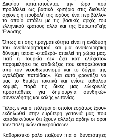
Δικαίου καταπατούνται, την ώρα που
προβάλλει ως βασικό κριτήριο στις διεθνείς
σχέσεις η προβολή της ισχύος, ένα περιβάλλον
το οποίο απάδει με τις βασικές αρχές του
ελληνικού κράτους αλλά και της Ευρωπαϊκής
Ένωσης.
Όπως επίσης πραγματικότητα είναι η ανάδυση
του αναθεωρητισμού και μια αναθεωρητική
δύναμη τέτοια -σταθερά- απειλεί τη χώρα μας.
Γιατί η Τουρκία δεν έχει κατ’ ελάχιστον
παραμελήσει τις επιδιώξεις που εκπορεύονται
από τον νεοοθωμανισμό και το δόγμα της
«γαλάζιας πατρίδας». Και αυτό φροντίζει να
μας το θυμίζει τακτικά και ενίοτε καθόλου
κομψά, παρά τις δικές μας ειλικρινείς
προσπάθειες για δημιουργία συνθηκών
συνεννόησης και καλής γειτονίας.
Τέλος, είναι οι πόλεμοι οι οποίοι εσχάτως έχουν
εκδηλωθεί στην ευρύτερη γειτονιά μας που
καταδεικνύουν ότι έχουν αλλάξει άρδην οι όροι
των πολεμικών συγκρούσεων.
Καθοριστικό ρόλο παίζουν πια οι δυνατότητες