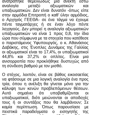
ανατράπηκε θεμελιωδώς μια ανεκτή έστω
αναλογία μεταξύ αξιωματικών και
υπαξιωματικών. Δεν είναι δυνατόν -όπως είπε
στην αρμόδια Επιτροπή ο καθ’ ύλην αρμόδιος,
ο Αρχηγός ΓΕΕΘΑ- σε ένα τάγμα να έχουμε
πέντε ταγματάρχες ή σε έναν λόχο πέντε
λοχαγούς. Δεν μπορεί η αναλογία αξιωματικών
υπαξιωματικών να είναι 1 προς 0,8, την ίδια
ώρα που σύμφωνα με τα στοιχεία που κατέθεσε
ο παριστάμενος Υφυπουργός, ο κ. Αθανάσιος
Δαβάκης, στις Ένοπλες Δυνάμεις της Γαλλίας
οι αξιωματικοί είναι το 17,4%, οι υπαξιωματικοί
44,8% και 37,2% οι οπλίτες. Είναι μια
ανισορροπία που προκλήθηκε δυστυχώς από
τη σύνδεση βαθμού με τον μισθό.
Ο στόχος, λοιπόν, είναι σε βάθος εικοσαετίας
να φτάσουμε σε μια λογική αναλογία ένα προς
τρία, όπου η ανέλιξη θα γίνεται μόνο για την
κάλυψη των κενών προβλεπόμενων θέσεων.
Αυτό σημαίνει ότι υποβαθμίζονται οι
υπαξιωματικοί, διότι μειώνονται οι αποδοχές
τους ή οι συντάξεις που θα λαμβάνουν; Σε
καμία περίπτωση. Όπως παρουσίασε με
πειστικά παραδείγματα ο εισηγητής της