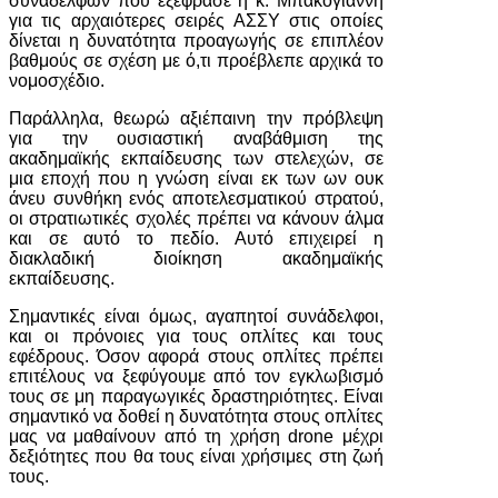
συναδέλφων που εξέφρασε η κ. Μπακογιάννη
για τις αρχαιότερες σειρές ΑΣΣΥ στις οποίες
δίνεται η δυνατότητα προαγωγής σε επιπλέον
βαθμούς σε σχέση με ό,τι προέβλεπε αρχικά το
νομοσχέδιο.
Παράλληλα, θεωρώ αξιέπαινη την πρόβλεψη
για την ουσιαστική αναβάθμιση της
ακαδημαϊκής εκπαίδευσης των στελεχών, σε
μια εποχή που η γνώση είναι εκ των ων ουκ
άνευ συνθήκη ενός αποτελεσματικού στρατού,
οι στρατιωτικές σχολές πρέπει να κάνουν άλμα
και σε αυτό το πεδίο. Αυτό επιχειρεί η
διακλαδική διοίκηση ακαδημαϊκής
εκπαίδευσης.
Σημαντικές είναι όμως, αγαπητοί συνάδελφοι,
και οι πρόνοιες για τους οπλίτες και τους
εφέδρους. Όσον αφορά στους οπλίτες πρέπει
επιτέλους να ξεφύγουμε από τον εγκλωβισμό
τους σε μη παραγωγικές δραστηριότητες. Είναι
σημαντικό να δοθεί η δυνατότητα στους οπλίτες
μας να μαθαίνουν από τη χρήση drone μέχρι
δεξιότητες που θα τους είναι χρήσιμες στη ζωή
τους.