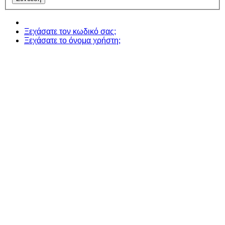
Ξεχάσατε τον κωδικό σας;
Ξεχάσατε το όνομα χρήστη;