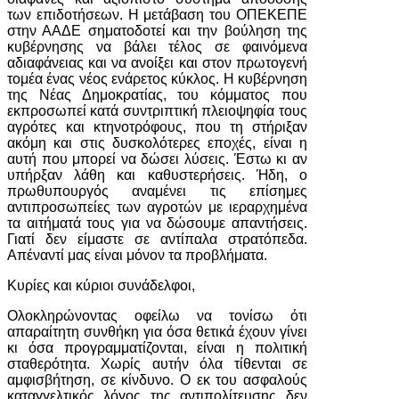
των επιδοτήσεων. Η μετάβαση του ΟΠΕΚΕΠΕ
στην ΑΑΔΕ σηματοδοτεί και την βούληση της
κυβέρνησης να βάλει τέλος σε φαινόμενα
αδιαφάνειας και να ανοίξει και στον πρωτογενή
τομέα ένας νέος ενάρετος κύκλος. Η κυβέρνηση
της Νέας Δημοκρατίας, του κόμματος που
εκπροσωπεί κατά συντριπτική πλειοψηφία τους
αγρότες και κτηνοτρόφους, που τη στήριξαν
ακόμη και στις δυσκολότερες εποχές, είναι η
αυτή που μπορεί να δώσει λύσεις. Έστω κι αν
υπήρξαν λάθη και καθυστερήσεις. Ήδη, ο
πρωθυπουργός αναμένει τις επίσημες
αντιπροσωπείες των αγροτών με ιεραρχημένα
τα αιτήματά τους για να δώσουμε απαντήσεις.
Γιατί δεν είμαστε σε αντίπαλα στρατόπεδα.
Απέναντί μας είναι μόνον τα προβλήματα.
Κυρίες και κύριοι συνάδελφοι,
Ολοκληρώνοντας οφείλω να τονίσω ότι
απαραίτητη συνθήκη για όσα θετικά έχουν γίνει
κι όσα προγραμματίζονται, είναι η πολιτική
σταθερότητα. Χωρίς αυτήν όλα τίθενται σε
αμφισβήτηση, σε κίνδυνο. Ο εκ του ασφαλούς
καταγγελτικός λόγος της αντιπολίτευσης δεν