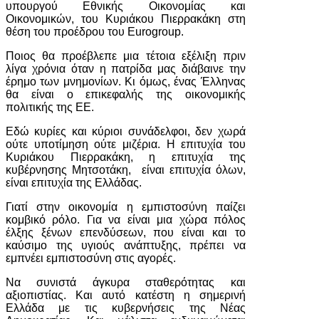
υπουργού Εθνικής Οικονομίας και
Οικονομικών, του Κυριάκου Πιερρακάκη στη
θέση του προέδρου του Eurogroup.
Ποιος θα προέβλεπε μια τέτοια εξέλιξη πριν
λίγα χρόνια όταν η πατρίδα μας διάβαινε την
έρημο των μνημονίων. Κι όμως, ένας Έλληνας
θα είναι ο επικεφαλής της οικονομικής
πολιτικής της ΕΕ.
Εδώ κυρίες και κύριοι συνάδελφοι, δεν χωρά
ούτε υποτίμηση ούτε μιζέρια. Η επιτυχία του
Κυριάκου Πιερρακάκη, η επιτυχία της
κυβέρνησης Μητσοτάκη, είναι επιτυχία όλων,
είναι επιτυχία της Ελλάδας.
Γιατί στην οικονομία η εμπιστοσύνη παίζει
κομβικό ρόλο. Για να είναι μια χώρα πόλος
έλξης ξένων επενδύσεων, που είναι και το
καύσιμο της υγιούς ανάπτυξης, πρέπει να
εμπνέει εμπιστοσύνη στις αγορές.
Να συνιστά άγκυρα σταθερότητας και
αξιοπιστίας. Και αυτό κατέστη η σημερινή
Ελλάδα με τις κυβερνήσεις της Νέας