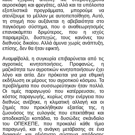
αεροσκάφη και φρεγάτες, αλλά και τα υπόλοιπα
εξοπλιστικά προγράμματα, μπορούμε να
ατενίζουμε το μέλλον με αυτοπεποίθηση. Αυτό,
τη στιγμή που αυξάνεται η αβεβαιότητα στο
παγκόσμιο σύστημα, που ο αναθεωρητισμός
επανακάμπτει δριμύτερος, που η ισχύς
παραμερίζει, δυστυχώς, τους κανόνες του
διεθνούς δικαίου. Αλλά άμυνα χωρίς ανάπτυξη,
επίσης, δεν θα ήταν εφικτή.
Αναμφίβολά, η συγκυρία επιβαρύνεται από τις
αγροτικές κινητοποιήσεις. Προφανώς, η
μαζικότητα των αγροτικών κινητοποιήσεων έχει
λόγο και αιτία. Δεν πρόκειται για μια εθιμική
εκδήλωση εκ μέρους του αγροτικού κόσμου. Τα
προβλήματα που συσσωρεύτηκαν ήταν πολλά.
Οι τιμές παραγωγού που κατέρρευσαν, το
κόστος παραγωγής, κυρίως στην ενέργεια που
διεθνώς ανέβηκε, η κλιματική αλλαγή και οι
ζημιές που προκλήθηκαν εξαιτίας της, η
ζωονόσος της ευλογιάς που επεκτάθηκε και
αποδεκατίζει κοπάδια, το δυσώδες σκάνδαλο
του ΟΠΕΚΕΠΕ, που προκαλεί κάθε τίμιο
παραγωγό, και η ανάγκη μετάβασης σε ένα
διαφανές και αξιόπιστο σύστημα απόδοσης