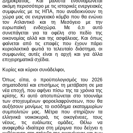
Δημοκρατίας. Και μάλιστα ενδυναμώνεται
ακόμη περισσότερο με τις ιστορικές ενεργειακές
συμφωνίες με τις ΗΠΑ, που αναδεικνύουν τη
χώρα μας σε ενεργειακό κόμβο που θα ενώνει
τον Ατλαντικό και τη Μεσόγειο με την
ευρωπαϊκή ενδοχώρα. Με ό,τι αυτό
συνεπάγεται για τα οφέλη στο πεδίο της
οικονομίας αλλά και της ασφάλειας. Και όπως
φαίνεται από τις επαφές που έχουν πάρει
κυριολεκτικά φωτιά το τελευταίο διάστημα, οι
συμφωνίες αυτές είναι η αρχή και για άλλα
επιχειρηματικά σχέδια.
Κυρίες και κύριοι συνάδελφοι,
Όπως είπα, ο προϋπολογισμός του 2026
σηματοδοτεί και επισήμως τη μετάβαση σε μια
νέα εποχή, που αφήνει πίσω της τα χρόνια της
κρίσης. Κι αυτό αποτυπώνεται στο τσουνάμι
των στοχευμένων φοροελαφρύνσεων, που θα
αυξήσουν μονίμως το εισόδημα εκατομμυρίων
συμπολιτών μας. Μέτρα που στηρίζουν τα
ελληνικά νοικοκυριά, τις οικογένειες, τους
νέους, τις ευάλωτες ομάδες. Θέλω να
αναφερθώ ιδιαίτερα στη μέριμνα που δείχνει η