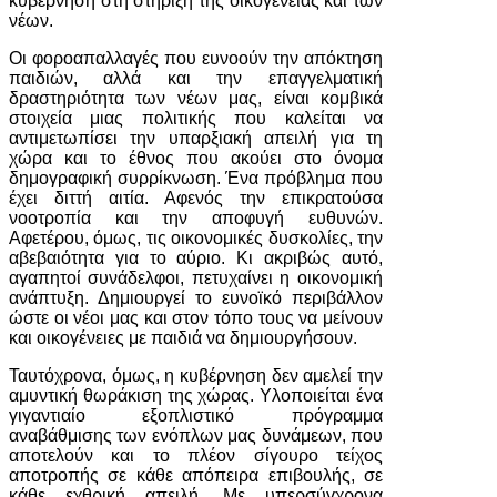
κυβέρνηση στη στήριξη της οικογένειας και των
νέων.
Οι φοροαπαλλαγές που ευνοούν την απόκτηση
παιδιών, αλλά και την επαγγελματική
δραστηριότητα των νέων μας, είναι κομβικά
στοιχεία μιας πολιτικής που καλείται να
αντιμετωπίσει την υπαρξιακή απειλή για τη
χώρα και το έθνος που ακούει στο όνομα
δημογραφική συρρίκνωση. Ένα πρόβλημα που
έχει διττή αιτία. Αφενός την επικρατούσα
νοοτροπία και την αποφυγή ευθυνών.
Αφετέρου, όμως, τις οικονομικές δυσκολίες, την
αβεβαιότητα για το αύριο. Κι ακριβώς αυτό,
αγαπητοί συνάδελφοι, πετυχαίνει η οικονομική
ανάπτυξη. Δημιουργεί το ευνοϊκό περιβάλλον
ώστε οι νέοι μας και στον τόπο τους να μείνουν
και οικογένειες με παιδιά να δημιουργήσουν.
Ταυτόχρονα, όμως, η κυβέρνηση δεν αμελεί την
αμυντική θωράκιση της χώρας. Υλοποιείται ένα
γιγαντιαίο εξοπλιστικό πρόγραμμα
αναβάθμισης των ενόπλων μας δυνάμεων, που
αποτελούν και το πλέον σίγουρο τείχος
αποτροπής σε κάθε απόπειρα επιβουλής, σε
κάθε εχθρική απειλή. Με υπερσύγχρονα