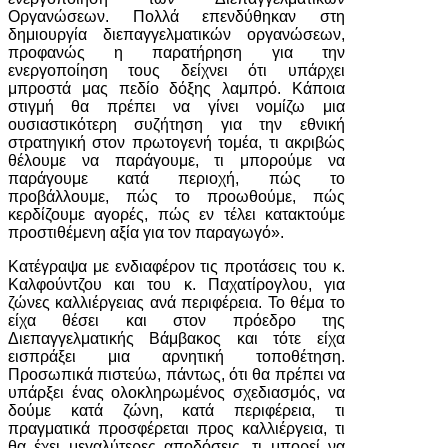
Οργανώσεων. Πολλά επενδύθηκαν στη
δημιουργία διεπαγγελματικών οργανώσεων,
προφανώς η παρατήρηση για την
ενεργοποίηση τους δείχνει ότι υπάρχει
μπροστά μας πεδίο δόξης λαμπρό. Κάποια
στιγμή θα πρέπει να γίνει νομίζω μια
ουσιαστικότερη συζήτηση για την εθνική
στρατηγική στον πρωτογενή τομέα, τι ακριβώς
θέλουμε να παράγουμε, τι μπορούμε να
παράγουμε κατά περιοχή, πώς το
προβάλλουμε, πώς το προωθούμε, πώς
κερδίζουμε αγορές, πώς εν τέλει κατακτούμε
προστιθέμενη αξία για τον παραγωγό».
Κατέγραψα με ενδιαφέρον τις προτάσεις του κ.
Καλφούντζου και του κ. Παχατίρογλου, για
ζώνες καλλιέργειας ανά περιφέρεια. Το θέμα το
είχα θέσει και στον πρόεδρο της
Διεπαγγελματικής Βάμβακος και τότε είχα
εισπράξει μια αρνητική τοποθέτηση.
Προσωπικά πιστεύω, πάντως, ότι θα πρέπει να
υπάρξει ένας ολοκληρωμένος σχεδιασμός, να
δούμε κατά ζώνη, κατά περιφέρεια, τι
πραγματικά προσφέρεται προς καλλιέργεια, τι
θα έχει μεγαλύτερες αποδόσεις, τι μπορεί να