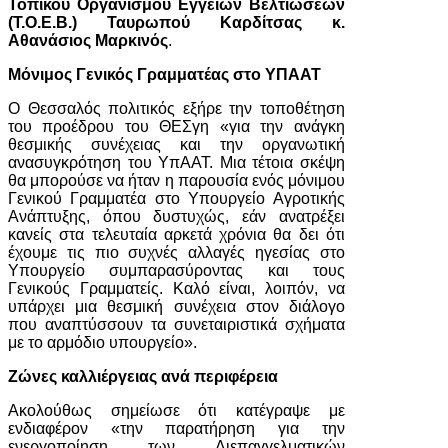
Τοπικού Οργανισμού Εγγείων Βελτιώσεων
(Τ.Ο.Ε.Β.) Ταυρωπού Καρδίτσας κ.
Αθανάσιος Μαρκινός
.
Μόνιμος Γενικός Γραμματέας στο ΥΠΑΑΤ
Ο Θεσσαλός πολιτικός εξήρε την τοποθέτηση
του προέδρου του ΘΕΣγη «για την ανάγκη
θεσμικής συνέχειας και την οργανωτική
ανασυγκρότηση του ΥπΑΑΤ. Μια τέτοια σκέψη
θα μπορούσε να ήταν η παρουσία ενός μόνιμου
Γενικού Γραμματέα στο Υπουργείο Αγροτικής
Ανάπτυξης, όπου δυστυχώς, εάν ανατρέξει
κανείς στα τελευταία αρκετά χρόνια θα δει ότι
έχουμε τις πιο συχνές αλλαγές ηγεσίας στο
Υπουργείο συμπαρασύροντας και τους
Γενικούς Γραμματείς. Καλό είναι, λοιπόν, να
υπάρχει μια θεσμική συνέχεια στον διάλογο
που αναπτύσσουν τα συνεταιριστικά σχήματα
με το αρμόδιο υπουργείο».
Ζώνες καλλιέργειας ανά περιφέρεια
Ακολούθως σημείωσε ότι κατέγραψε με
ενδιαφέρον «την παρατήρηση για την
ενεργοποίηση των Διεπαγγελματικών