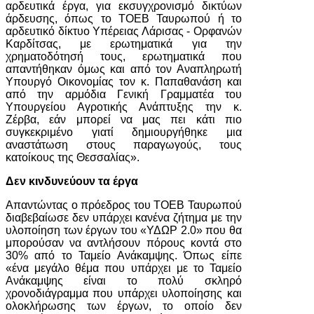
αρδευτικά έργα, για εκσυγχρονισμό δικτύων
άρδευσης, όπως το ΤΟΕΒ Ταυρωπού ή το
αρδευτικό δίκτυο Υπέρειας Λάρισας - Ορφανών
Καρδίτσας, με ερωτηματικά για την
χρηματοδότησή τους, ερωτηματικά που
απαντήθηκαν όμως και από τον Αναπληρωτή
Υπουργό Οικονομίας τον κ. Παπαθανάση και
από την αρμόδια Γενική Γραμματέα του
Υπουργείου Αγροτικής Ανάπτυξης την κ.
Ζέρβα, εάν μπορεί να μας πει κάτι πιο
συγκεκριμένο γιατί δημιουργήθηκε μια
αναστάτωση στους παραγωγούς, τους
κατοίκους της Θεσσαλίας».
Δεν κινδυνεύουν τα έργα
Απαντώντας ο πρόεδρος του ΤΟΕΒ Ταυρωπού
διαβεβαίωσε δεν υπάρχει κανένα ζήτημα με την
υλοποίηση των έργων του «ΥΔΩΡ 2.0» που θα
μπορούσαν να αντλήσουν πόρους κοντά στο
30% από το Ταμείο Ανάκαμψης. Όπως είπε
«ένα μεγάλο θέμα που υπάρχει με το Ταμείο
Ανάκαμψης είναι το πολύ σκληρό
χρονοδιάγραμμα που υπάρχει υλοποίησης και
ολοκλήρωσης των έργων, το οποίο δεν