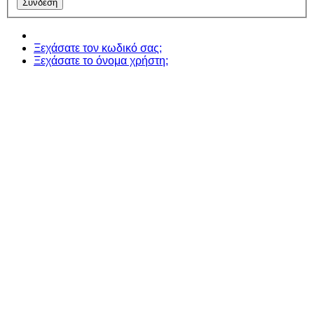
Ξεχάσατε τον κωδικό σας;
Ξεχάσατε το όνομα χρήστη;