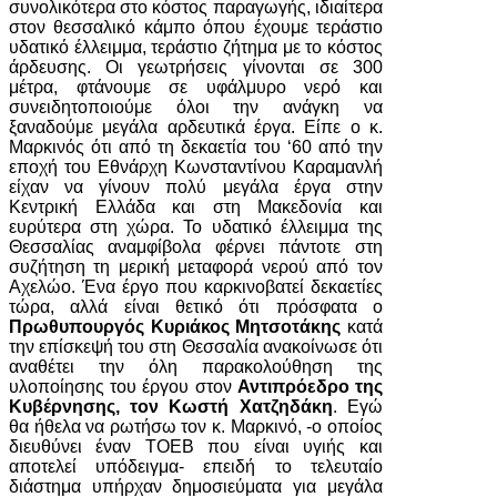
συνολικότερα στο κόστος παραγωγής, ιδιαίτερα
στον θεσσαλικό κάμπο όπου έχουμε τεράστιο
υδατικό έλλειμμα, τεράστιο ζήτημα με το κόστος
άρδευσης. Οι γεωτρήσεις γίνονται σε 300
μέτρα, φτάνουμε σε υφάλμυρο νερό και
συνειδητοποιούμε όλοι την ανάγκη να
ξαναδούμε μεγάλα αρδευτικά έργα. Είπε ο κ.
Μαρκινός ότι από τη δεκαετία του ‘60 από την
εποχή του Εθνάρχη Κωνσταντίνου Καραμανλή
είχαν να γίνουν πολύ μεγάλα έργα στην
Κεντρική Ελλάδα και στη Μακεδονία και
ευρύτερα στη χώρα. Το υδατικό έλλειμμα της
Θεσσαλίας αναμφίβολα φέρνει πάντοτε στη
συζήτηση τη μερική μεταφορά νερού από τον
Αχελώο. Ένα έργο που καρκινοβατεί δεκαετίες
τώρα, αλλά είναι θετικό ότι πρόσφατα ο
Πρωθυπουργός Κυριάκος Μητσοτάκης
κατά
την επίσκεψή του στη Θεσσαλία ανακοίνωσε ότι
αναθέτει την όλη παρακολούθηση της
υλοποίησης του έργου στον
Αντιπρόεδρο της
Κυβέρνησης, τον Κωστή Χατζηδάκη
. Εγώ
θα ήθελα να ρωτήσω τον κ. Μαρκινό, -ο οποίος
διευθύνει έναν ΤΟΕΒ που είναι υγιής και
αποτελεί υπόδειγμα- επειδή το τελευταίο
διάστημα υπήρχαν δημοσιεύματα για μεγάλα