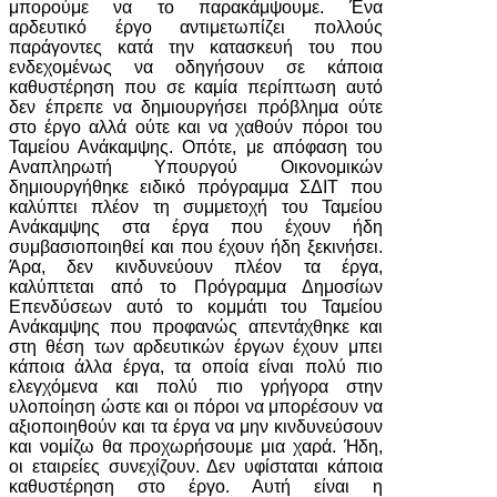
μπορούμε να το παρακάμψουμε. Ένα
αρδευτικό έργο αντιμετωπίζει πολλούς
παράγοντες κατά την κατασκευή του που
ενδεχομένως να οδηγήσουν σε κάποια
καθυστέρηση που σε καμία περίπτωση αυτό
δεν έπρεπε να δημιουργήσει πρόβλημα ούτε
στο έργο αλλά ούτε και να χαθούν πόροι του
Ταμείου Ανάκαμψης. Οπότε, με απόφαση του
Αναπληρωτή Υπουργού Οικονομικών
δημιουργήθηκε ειδικό πρόγραμμα ΣΔΙΤ που
καλύπτει πλέον τη συμμετοχή του Ταμείου
Ανάκαμψης στα έργα που έχουν ήδη
συμβασιοποιηθεί και που έχουν ήδη ξεκινήσει.
Άρα, δεν κινδυνεύουν πλέον τα έργα,
καλύπτεται από το Πρόγραμμα Δημοσίων
Επενδύσεων αυτό το κομμάτι του Ταμείου
Ανάκαμψης που προφανώς απεντάχθηκε και
στη θέση των αρδευτικών έργων έχουν μπει
κάποια άλλα έργα, τα οποία είναι πολύ πιο
ελεγχόμενα και πολύ πιο γρήγορα στην
υλοποίηση ώστε και οι πόροι να μπορέσουν να
αξιοποιηθούν και τα έργα να μην κινδυνεύσουν
και νομίζω θα προχωρήσουμε μια χαρά. Ήδη,
οι εταιρείες συνεχίζουν. Δεν υφίσταται κάποια
καθυστέρηση στο έργο. Αυτή είναι η