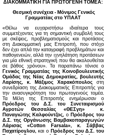
ΔΙΑΚΟΜΜΑΤΙΚΗ ΓΙΑ ΠΡΩΤΟΓΕΝΗ ΤΟΜΕΑ:
Θεσμική συνέχεια - Μόνιμος Γενικός
Γραμματέας στο ΥΠΑΑΤ
«Θέλω να ευχαριστήσω ιδιαίτερα τους
συμμετέχοντες για τη σημαντική συμβολή τους
με σκέψεις, προβληματισμούς και προτάσεις
στη Διακομματική μας Επιτροπή, που στόχο
δεν έχει απλά την καταγραφή προβλημάτων και
παθογενειών, αλλά την ιχνηλάτηση προτάσεων
για μία εθνική στρατηγική που θα ακολουθείται
σε βάθος χρόνου». Τα παραπάνω τόνισε ο
Γενικός Γραμματέας της Κοινοβουλευτικής
Ομάδας της Νέας Δημοκρατίας, βουλευτής
Λαρίσης, κ. Μάξιμος Χαρακόπουλος
στη
συνεδρίαση της Διακομματικής Επιτροπής για
την ανασυγκρότηση του πρωτογενούς τομέα.
Τα Μέλη της Επιτροπής ενημέρωσαν ο
Πρόεδρος του Δ.Σ. του Συνεταιρισμού
Αγροτών Θεσσαλίας «ΘΕΣγη» κ.
Παναγιώτης Καλφούντζος,
ο
Πρόεδρος του
Δ.Σ. της Οργάνωσης Βαμβακοπαραγωγών
Λάρισας «Cotton Farsala», κ. Σάββας
Παχατίρογλου,
και ο
Πρόεδρος του Δ.Σ. του