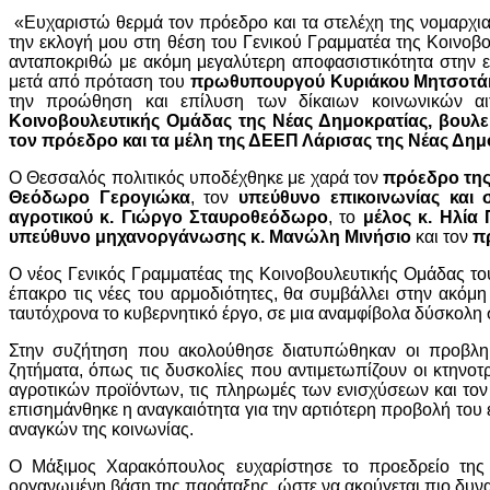
«Ευχαριστώ θερμά τον πρόεδρο και τα στελέχη της νομαρχια
την εκλογή μου στη θέση του Γενικού Γραμματέα της Κοινοβ
ανταποκριθώ με ακόμη μεγαλύτερη αποφασιστικότητα στην ε
μετά από πρόταση του
πρωθυπουργού Κυριάκου Μητσοτά
την προώθηση και επίλυση των δίκαιων κοινωνικών α
Κοινοβουλευτικής Ομάδας της Νέας Δημοκρατίας, βουλε
τον πρόεδρο και τα μέλη της ΔΕΕΠ Λάρισας της Νέας Δημ
Ο Θεσσαλός πολιτικός υποδέχθηκε με χαρά τον
πρόεδρο της
Θεόδωρο Γερογιώκα
, τον
υπεύθυνο επικοινωνίας και
αγροτικού κ. Γιώργο Σταυροθεόδωρο
, το
μέλος κ. Ηλία
υπεύθυνο μηχανοργάνωσης κ. Μανώλη Μινήσιο
και τον
π
Ο νέος Γενικός Γραμματέας της Κοινοβουλευτικής Ομάδας το
έπακρο τις νέες του αρμοδιότητες, θα συμβάλλει στην ακόμ
ταυτόχρονα το κυβερνητικό έργο, σε μια αναμφίβολα δύσκολη 
Στην συζήτηση που ακολούθησε διατυπώθηκαν οι προβλημα
ζητήματα, όπως τις δυσκολίες που αντιμετωπίζουν οι κτηνοτρ
αγροτικών προϊόντων, τις πληρωμές των ενισχύσεων και το
επισημάνθηκε η αναγκαιότητα για την αρτιότερη προβολή του
αναγκών της κοινωνίας.
Ο Μάξιμος Χαρακόπουλος ευχαρίστησε το προεδρείο της
οργανωμένη βάση της παράταξης, ώστε να ακούγεται πιο δυνα