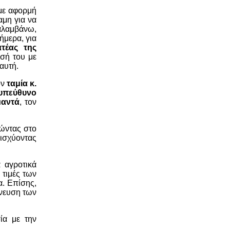
 με αφορμή
αμη για να
ναλαμβάνω,
ήμερα, για
τέας της
σή του με
 αυτή.
ον
ταμία κ.
υπεύθυνο
μαντά
, τον
ιώντας στο
νισχύοντας
 αγροτικά
 τιμές των
α. Επίσης,
χνευση των
ία με την