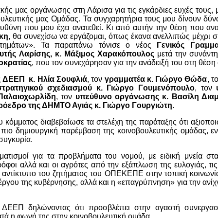
κής μας οργάνωσης στη Λάρισα για τις εγκάρδιες ευχές τους,
ουλευτικής μας Ομάδας. Τα συγχαρητήρια τους μου δίνουν δύν
υθύνη που μου έχει ανατεθεί. Κι από αυτήν την θέση που α
κη
, θα συνεχίσω να εργάζομαι, όπως έκανα ανελλιπώς μέχρι σ
ιτημάτων». Τα παραπάνω τόνισε ο νέος
Γενικός Γραμμα
υτής Λαρίσης, κ. Μάξιμος Χαρακόπουλος
μετά την συνάντη
οκρατίας
, που τον συνεχάρησαν για την ανάδειξή του στη θέση
 ΔΕΕΠ κ. Ηλία Σουφλιά
, τον
γραμματέα κ. Γιώργο Θώδα
, τ
 στρατηγικού σχεδιασμού κ. Γιώργο Γουμενόπουλο
, τον
 Παλαιοχωρλίδη
, τον
υπεύθυνο οργάνωσης κ. Βασίλη Δια
ρόεδρο της ΔΗΜΤΟ Αγιάς κ. Γιώργο Γουργιώτη
.
υ κόμματος διαβεβαίωσε τα στελέχη της παράταξης ότι αξιοπο
η πιο δημιουργική παρέμβαση της κοινοβουλευτικής ομάδας, ε
συγκυρία.
τισμοί για τα προβλήματα του νομού, με ειδική μνεία στα
όφοι αλλά και οι αγρότες από την εξάπλωση της ευλογιάς, τις
ν αντίκτυπο του ζητήματος του ΟΠΕΚΕΠΕ στην τοπική κοινωνί
 έργου της κυβέρνησης, αλλά και η «επαγρύπνηση» για την ανί
 ΔΕΕΠ δηλώνοντας ότι προσβλέπει στην αγαστή συνεργασ
τά η φωνή της στην κοινοβουλευτική ομάδα.